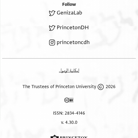
Follow
GenizaLab
PrincetonDH
princetoncdh
إمكانية الوصول
2026 The Trustees of Princeton University
ISSN: 2834-4146
v. 4.30.0