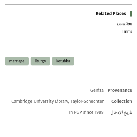
Related Places
Location
Tinnīs
العلامات
marriage
liturgy
ketubba
Geniza
Provenance
Additional metadata
Cambridge University Library, Taylor-Schechter
Collection
تاريخ الإدخال
In PGP since 1989