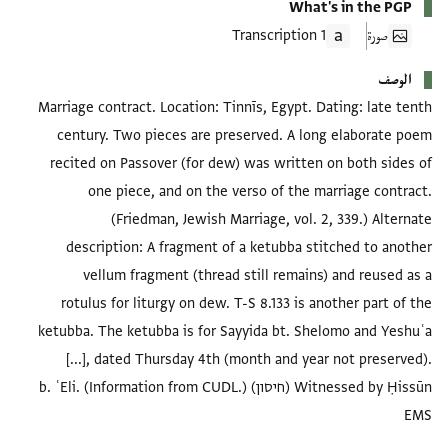
What's in the PGP
صورة
1 Transcription
الوصف
Marriage contract. Location: Tinnīs, Egypt. Dating: late tenth
century. Two pieces are preserved. A long elaborate poem
recited on Passover (for dew) was written on both sides of
one piece, and on the verso of the marriage contract.
(Friedman, Jewish Marriage, vol. 2, 339.) Alternate
description: A fragment of a ketubba stitched to another
vellum fragment (thread still remains) and reused as a
rotulus for liturgy on dew. T-S 8.133 is another part of the
ketubba. The ketubba is for Sayyida bt. Shelomo and Yeshuʿa
[...], dated Thursday 4th (month and year not preserved).
Witnessed by Ḥissūn (חיסון) b. ʿEli. (Information from CUDL.)
EMS