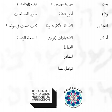
הודאה גמורה
بحث
عن برنستون جنيزا
كيفية (إرشادات)
ברצון נפשי] . . . . . . תי וגמר דעתי בלא אונס ולא טעות
وثائق
أمور تِقنيّة
مسرد المصطلحات
ולא חולי ולא פיתוי כי אם בלב שלם ובנפש חפצה ובגוף
בריא
اشخاص
الأسئلة الأكثر شيوعًا
كيف تبحث في موقعنا؟
ובדעת נכונה ונקיה שנטלתי וקיבלתי מיד אהרן הנזכר
שלשים ותשעה זהובים ושני שלישי זהוב טובים שקולים
أَماكِن
الاعتمادات (فريق
الصفحة الرئيسة
הדורים
العمل)
ממטבע היוצא והוא כלל הראוי לי מעזבון אבי אהרן שהניח
المصادر
אצל פצל בן סהל הנזכר ויצאו הזהובים האילו מיד אבו
אלמנצור זה
تواصل معنا
ומרשותו ומחזקתו ונעשו ברשותי ובחזקתי ובידי ולא נשאר
לי מהם מאומה ולפיכך פיציתי וביריתי את אבו אלמנצור
ואת [יורשי אחיו
חסד הנאסף . . . . . . . . . מכל טענה ותביעה שבעולם
וכתבתי להם שטר פיצוי זה להיותו מוחזק בידיהם וביד
יורשיהם
אחריה]ם ממני ומיורשי אחרי כי אחרי שנטלתי השלשים