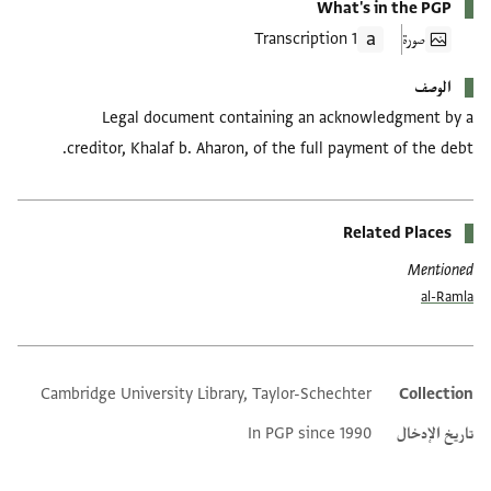
What's in the PGP
صورة
1 Transcription
الوصف
Legal document containing an acknowledgment by a
creditor, Khalaf b. Aharon, of the full payment of the debt.
Related Places
Mentioned
al-Ramla
Cambridge University Library, Taylor-Schechter
Collection
Additional metadata
تاريخ الإدخال
In PGP since 1990