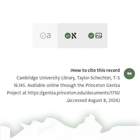
Editor: Mann, Jacob
T-S 16.145 1r
تكبير و تدوير
Jacob Mann,
Texts and Studies in Jewish History and Literature
How to cite this record:
(NY KTAV Publishing House, 1931), vol. 1.
T-S 16.145 1v
تكبير و تدوير
Cambridge University Library, Taylor-Schechter, T-S
Recto
16.145. Available online through the Princeton Geniza
. . . . . . . . . . . . . . . . . . . . . . . . . . . . . . . . . . . . . . . . . .
Project at
https://geniza.princeton.edu/documents/1710/
بيان أذونات الصورة
(accessed August 8, 2026).
. . . . . [אמר לפנינו היו עלי] עדים וקנו [ממני מעכשיו
וכתבו וחתמו בכל לשון שלזכות ותנו ל] . . . . . . . . חסד בן
מר ישר
הקרוי סהל נוח[ו נפש
. . . . . . . . . . . . . . . . . ם מחמת שאני מודה בפניכם