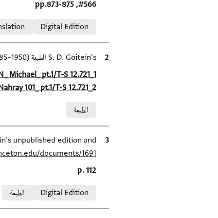
Location in source
#566, pp.873-875
Relation to document
nslation
Digital Edition
الاقتباس المرجعي
S. D. Goitein's الطبعة (1950–85).
Location in source
N_ Michael_ pt.1/T-S 12.721_1
Nahray 101_ pt.1/T-S 12.721_2
Relation to document
الطبعة
الاقتباس المرجعي
S. D. Goitein's unpublished edition and الطبعة (1950–85), inceton Geniza Project at
inceton.edu/documents/1691/
Location in source
p. 112
Relation to document
Digital Edition
الطبعة