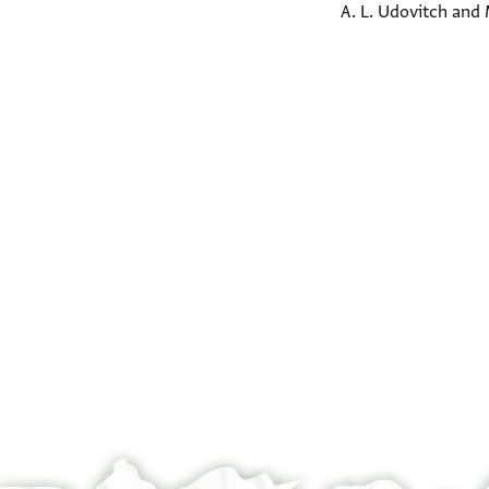
A. L. Udovitch and 
Verso
Verso
°
°
Recto
Recto