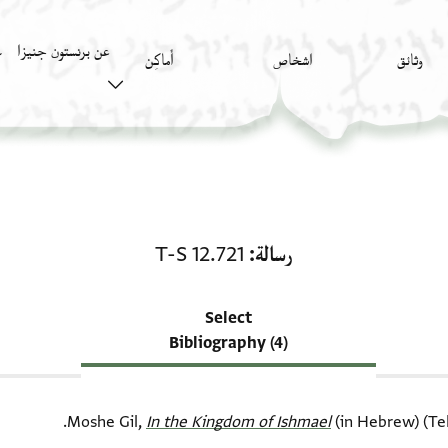
عن برنستون جنيزا
وثائق
اشخاص
أَماكِن
ك
منحة في رسالة: T-S 12.721
رسالة
T-S 12.721
Select
Bibliography (4)
Moshe Gil,
In the Kingdom of Ishmael‎
(in Hebrew) (Tel 