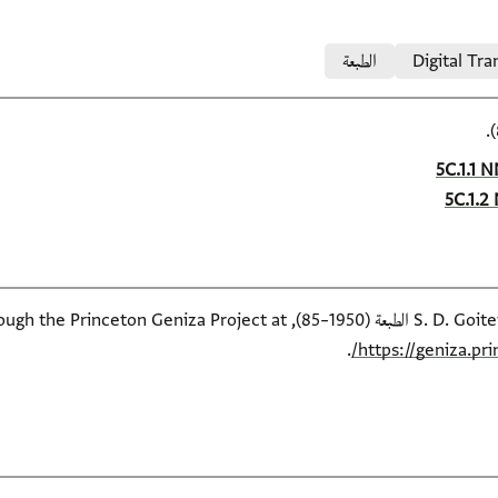
Digital Tra
الطبعة
5C.1.1 N
5C.1.2 
available online through the Pr
.
https://geniza.pr