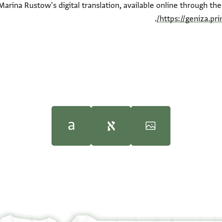
Marina Rustow's digital translation, available online through th
.
https://geniza.pr
Moshe Gil,
Moshe Gil,
In the Kin
In the Kin
100%
100%