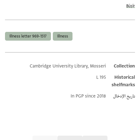
Būṣīr
العلامات
illness letter 969-1517
illness
Cambridge University Library, Mosseri
Collection
Additional metadata
L 195
Historical
shelfmarks
تاريخ الإدخال
In PGP since 2018