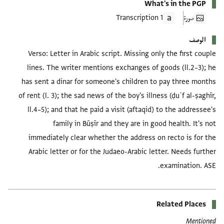
What's in the PGP
صورة
1 Transcription
الوصف
Verso: Letter in Arabic script. Missing only the first couple
lines. The writer mentions exchanges of goods (ll.2–3); he
has sent a dinar for someone's children to pay three months
of rent (l. 3); the sad news of the boy's illness (ḍuʿf al-ṣaghīr,
ll.4–5); and that he paid a visit (aftaqid) to the addressee's
family in Būṣīr and they are in good health. It's not
immediately clear whether the address on recto is for the
Arabic letter or for the Judaeo-Arabic letter. Needs further
examination. ASE.
Related Places
Mentioned