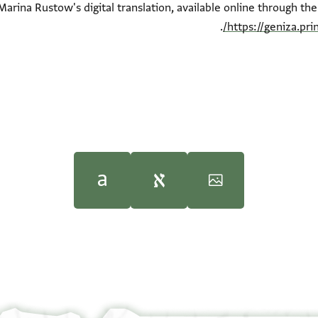
Marina Rustow's digital translation, available online through th
.
https://geniza.pr
Moshe Gil,
Moshe Gil,
In the Kin
In the Kin
100%
100%