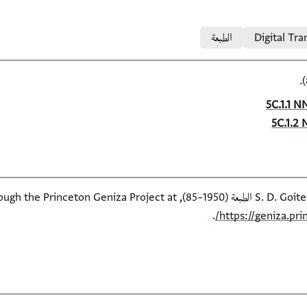
Digital Tra
الطبعة
5C.1.1 N
5C.1.2 
available online through the Pr
.
https://geniza.pr