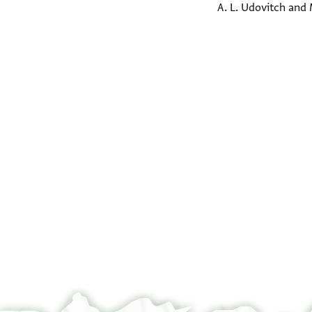
A. L. Udovitch and 
Verso
Verso
°
°
Recto
Recto