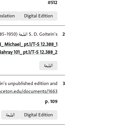
Location in source
#512
Relation to document
nslation
Digital Edition
الاقتباس المرجعي
S. D. Goitein's الطبعة (1950–85).
Location in source
N_ Michael_ pt.1/T-S 12.388_1
Nahray 101_ pt.1/T-S 12.388_2
Relation to document
الطبعة
الاقتباس المرجعي
S. D. Goitein's unpublished edition and الطبعة (1950–85), inceton Geniza Project at
inceton.edu/documents/1663/
Location in source
p. 109
Relation to document
Digital Edition
الطبعة