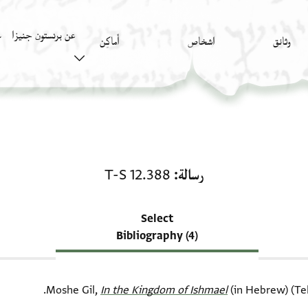
عن برنستون جنيزا
وثائق
اشخاص
أَماكِن
ك
منحة في رسالة: T-S 12.388
رسالة
T-S 12.388
Select
Bibliography (4)
Moshe Gil,
In the Kingdom of Ishmael‎
(in Hebrew) (Tel 