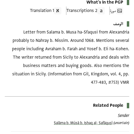
What's in the PGP
صورة
2 Transcriptions
1 Translation
الوصف
Letter from Salama b. Musa ha-Sfaqusi from Alexandria
probably to Nahray b. Nissim. Around 1068. Mentions several
people including Avraham b. Farah and Yosef b. Eli ha-Kohen.
The writer returned from Sicily to Alexandria and deals with
business matters and buying goods. Also mentions the
situation in Sicily. (Information from Gil, Kingdom, vol. 4, pp.
477-483, #753) VMR
Related People
Sender
Salāma b. Mūsā b. Iṣḥaq al- Safāquṣī
(uncertain)