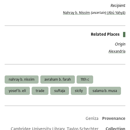
Recipient
(uncertain)
(Abū Yaḥyā) Nahray b. Nissim
Related Places
Origin
Alexandria
العلامات
nahray b. nissim
avraham b. farah
11th c
yosef b. eli
trade
suftaja
sicily
salama b. musa
Geniza
Provenance
Additional metadata
Cambridge University Library, Taylor-Schechter
Collection