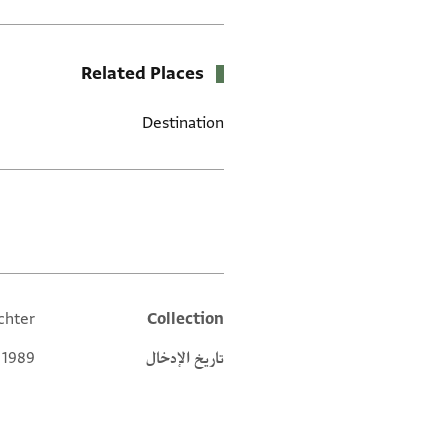
Related Places
Destination
العلامات
chter
Collection
Additional metadata
تاريخ الإدخال
 1989