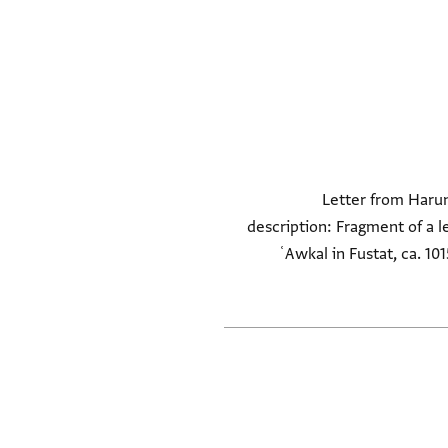
Letter from Harun 
description: Fragment of a l
ʿAwkal in Fustat, ca. 10