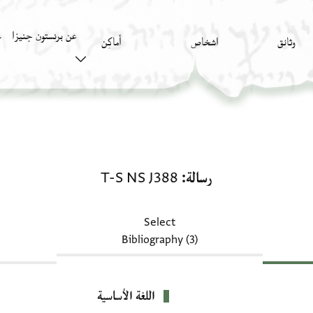
عن برنستون جنيزا
وثائق
اشخاص
أَماكِن
ك
رسالة: T-S NS J388
رسالة
T-S NS J388
Select
Bibliography (3)
اللغة الأساسية