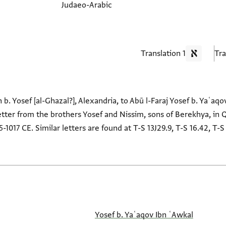
Judaeo-Arabic
1 Translation
b. Yosef [al-Ghazal?], Alexandria, to Abū l-Faraj Yosef b. Yaʿaq
etter from the brothers Yosef and Nissim, sons of Berekhya, in 
15-1017 CE. Similar letters are found at T-S 13J29.9, T-S 16.42, T
Yosef b. Yaʿaqov Ibn ʿAwkal