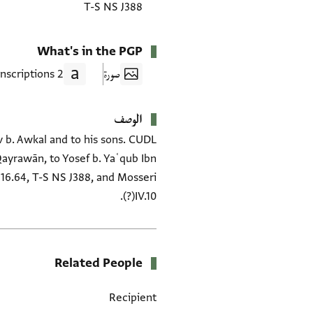
T-S NS J388
What's in the PGP
صورة
2 Transcriptions
الوصف
ov b. Awkal and to his sons. CUDL
Qayrawān, to Yosef b. Yaʿqub Ibn
-S 16.64, T-S NS J388, and Mosseri
IV.10(?).
Related People
Recipient