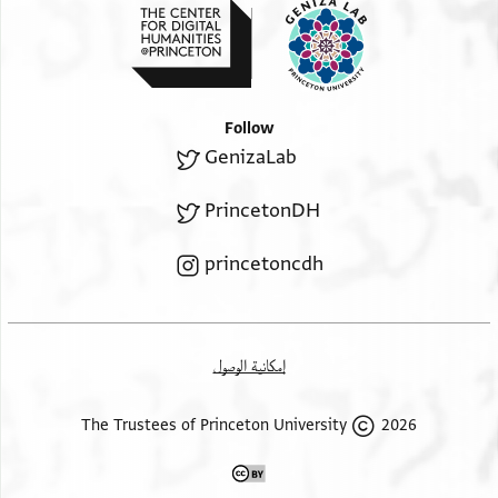
Follow
GenizaLab
PrincetonDH
princetoncdh
إمكانية الوصول
2026 The Trustees of Princeton University