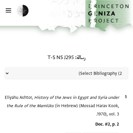
لصفحة الرئيسية
خطي إلى المحتوى الرئيسي
تفعيل الوضع المظلم
فتح 
منحة في رسالة: T-S NS J295
رسالة
T-S NS J295
الاقتباس المرجعي
History of the Jews in Egypt and Syria under
Eliyahu Ashtor,
the Rule of the Mamlūks‎
(in Hebrew) (Mossad Harav Kook,
1970), vol. 3.
Location in source
Doc. #2, p. 2
Relation to document