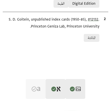
Digital Edition
الطبعة
.
#12132
الاقتباس المرجعي
S. D. Goitein, unpublished index cards (1950–85),
Princeton Geniza Lab, Princeton University.
Relation to document
المناقشة
Editor: Ashtor, Eliyahu