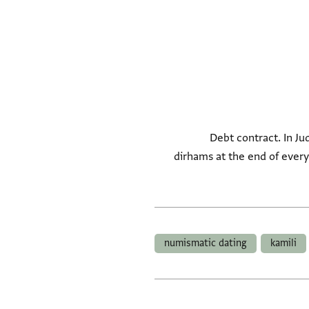
Debt contract. In J
dirhams at the end of every
numismatic dating
kamili