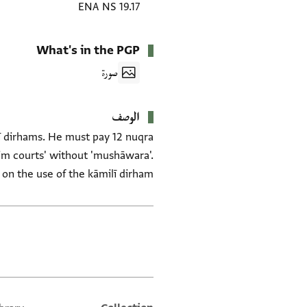
ENA NS 19.17
What's in the PGP
صورة
الوصف
lī dirhams. He must pay 12 nuqra
im courts' without 'mushāwara'.
 on the use of the kāmilī dirham.
العلامات