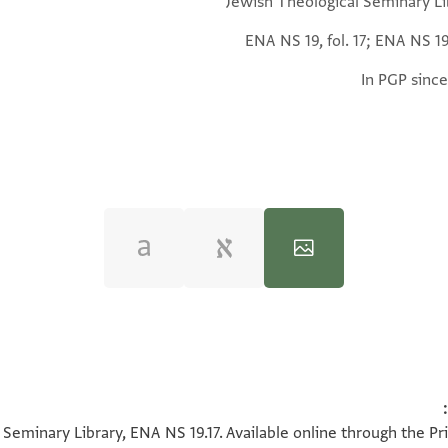
Jewish Theological Seminary Li
ENA NS 19, fol. 17; ENA NS 19,
In PGP since
100%
100%
 Seminary Library, ENA NS 19.17. Available online through the Pr