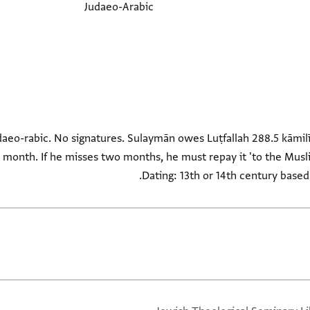
Judaeo-Arabic
udaeo-rabic. No signatures. Sulaymān owes Luṭfallah 288.5 kāmi
 month. If he misses two months, he must repay it 'to the Musl
Dating: 13th or 14th century based