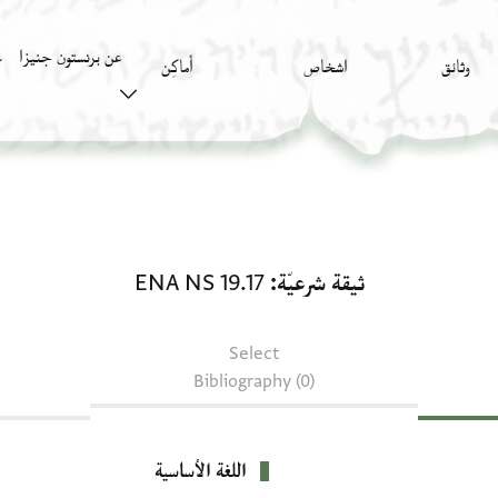
عن برنستون جنيزا
وثائق
اشخاص
أَماكِن
ك
ثيقة شرعيّة: ENA NS 19.17
ثيقة شرعيّة
ENA NS 19.17
Select
Bibliography (0)
اللغة الأساسية