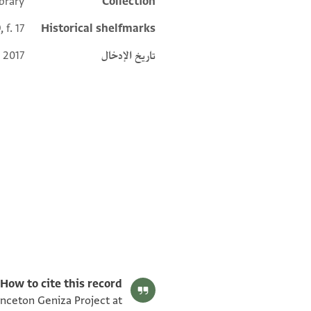
brary
Collection
Additional metadata
 f. 17
Historical shelfmarks
تاريخ الإدخال
 2017
ENA NS 19.17 2
ENA NS 19.17 1
بيان أذونات الصورة
How to cite this record:
inceton Geniza Project at