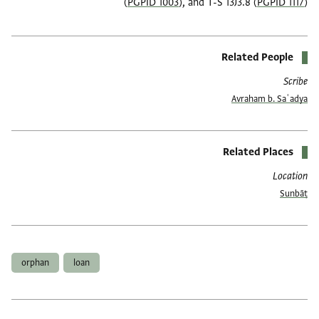
(
PGPID 1003
), and T-S 13J3.8 (
PGPID 1117
)
Related People
Scribe
Avraham b. Saʿadya
Related Places
Location
Sunbāṭ
العلامات
orphan
loan