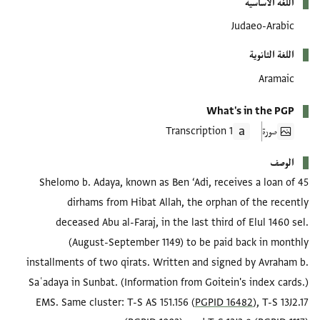
اللغة الأساسية
Judaeo-Arabic
اللغة الثانوية
Aramaic
What's in the PGP
صورة
1 Transcription
الوصف
Shelomo b. Adaya, known as Ben ‘Adi, receives a loan of 45
dirhams from Hibat Allah, the orphan of the recently
deceased Abu al-Faraj, in the last third of Elul 1460 sel.
(August-September 1149) to be paid back in monthly
installments of two qirats. Written and signed by Avraham b.
Saʿadaya in Sunbat. (Information from Goitein's index cards.)
EMS. Same cluster: T-S AS 151.156 (
PGPID 16482
), T-S 13J2.17