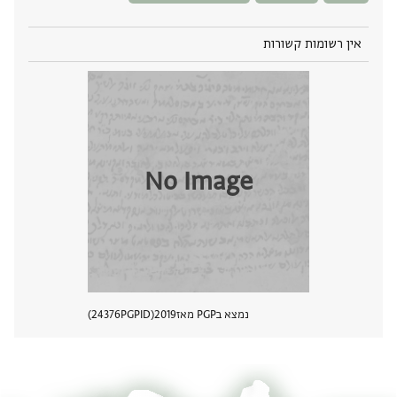
אין רשומות קשורות
No Image
נמצא בPGP מאז
2019
PGPID
24376
הצגת 