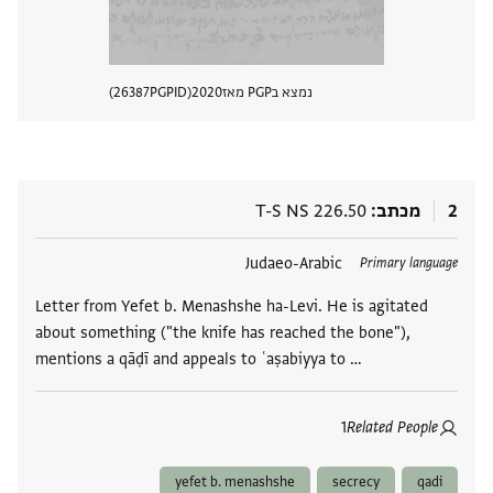
נמצא בPGP מאז
2020
PGPID
26387
הצגת 
2
מכתב
T-S NS 226.50
תגים
Judaeo-Arabic
Primary language
Letter from Yefet b. Menashshe ha-Levi. He is agitated
about something ("the knife has reached the bone"),
mentions a qāḍī and appeals to ʿaṣabiyya to …
1
Related People
yefet b. menashshe
secrecy
qadi