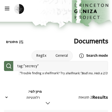
דף הבית
דילוג לתוכן
הפעלת מצב כהה
פתי
Documents
מסננים
Open search mode help
RegEx
General
Search mode
Trouble finding a shelfmark? Try
shelfmark:"Bodl ms. Heb a 2/3"
מיון לפי
Results
2 תוצאות