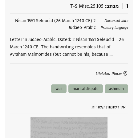
1
מכתב
T-S Misc.25.105
תגים
2 Nisan 1551 Seleucid (26 March 1240 CE)
Document date
Judaeo-Arabic
Primary language
Letter in Judaeo-Arabic. Dated: 2 Nisan 1551 Seleucid = 26
March 1240 CE. The handwriting resembles that of
Avraham Maimonides (but cannot be his, because …
1
Related Places
wali
marital dispute
ashmum
אין רשומות קשורות