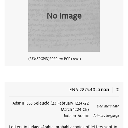
No Image
נמצא בPGP מאז
2020
PGPID
23345
הצגת 
2
מכתב
ENA 2875.40
תגים
Adar II 1535 Seleucid (23 February 1224–22
Document date
March 1224 CE)
Judaeo-Arabic
Primary language
Letters in Judaeo-Arabic, probably copies of letters sent in