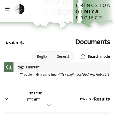
דף הבית
דילוג לתוכן
הפעלת מצב כהה
פתי
Documents
מסננים
Open search mode help
RegEx
General
Search mode
Trouble finding a shelfmark? Try
shelfmark:"Bodl ms. Heb a 2/3"
מיון לפי
Results
2 תוצאות