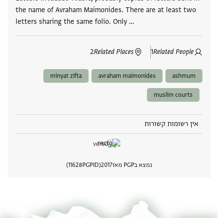
the name of Avraham Maimonides. There are at least two
letters sharing the same folio. Only …
2
Related Places
1
Related People
minyat zifta
avraham maimonides
ashmum
muslim courts
אין רשומות קשורות
נמצא בPGP מאז
2017
PGPID
11628
הצגת 