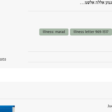
גמע אללה אלשמ‮…
illness: marad
illness letter 969-1517
נמצא בP
Ju