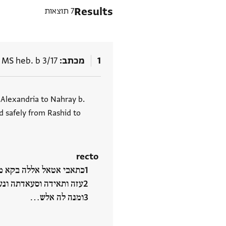
Results
7 תוצאות
1
מכתב
 MS heb. b 3/17
תגים
 Alexandria to Nahray b.
d safely from Rashid to
recto
כתאבי אטאל אללה בקא מו
עזה ותאידה וסעאדתה ונע
ומנה לה אלש‮…