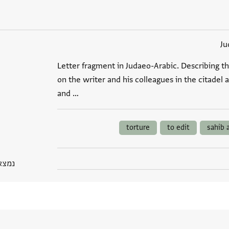
Ju
Letter fragment in Judaeo-Arabic. Describing the
on the writer and his colleagues in the citadel a
and …
torture
to edit
sahib 
נמצא בPGP