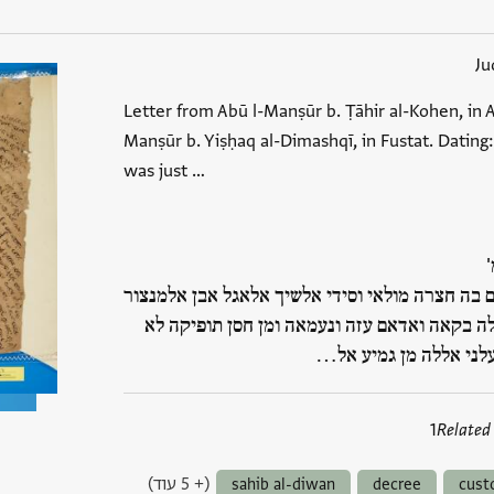
Ju
Letter from Abū l-Manṣūr b. Ṭāhir al-Kohen, in A
Manṣūr b. Yiṣḥaq al-Dimashqī, in Fustat. Dating
was just …
 בה חצרה מולאי וסידי אלשיך אלאגל אבן אלמנצור
ה בקאה ואדאם עזה ונעמאה ומן חסן תופיקה לא
לני אללה מן גמיע אל…
1
Related
(+ 5 עוד)
sahib al-diwan
decree
cust