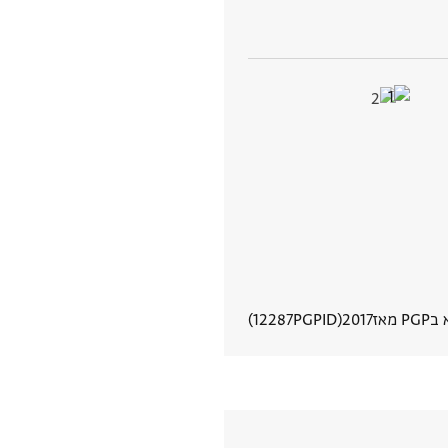
 מאז
2017
PGPID
12287
הצגת פרטי מסמך