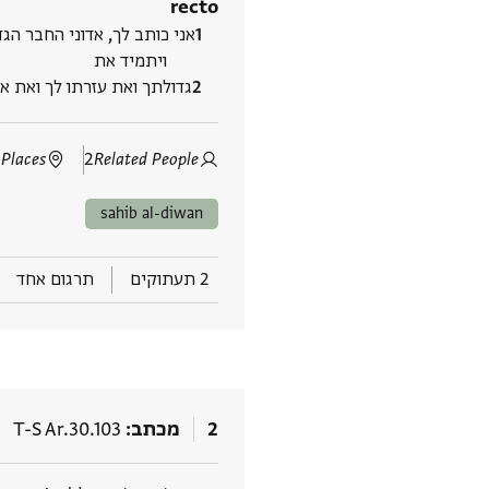
recto
אני כותב לך, אדוני החבר הגד
ויתמיד את
גדולתך ואת עזרתו לך ואת א‮
 Places
2
Related People
sahib al-diwan
2 תעתוקים
תרגום אחד
2
מכתב
T-S Ar.30.103