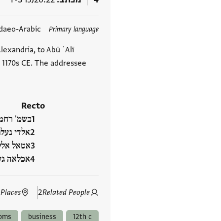
תגים
daeo-Arabic
Primary language
lexandria, to Abū ʿAlī
: 1170s CE. The addressee
Recto
בשמ' רחמ'
אלדי נעלם
אטאל אלל
אכלאה גע‮
 Places
2
Related People
oms
business
12th c