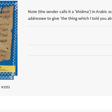
Note (the sender calls it a 'khidma') in Arabic sc
addressee to give 'the thing which I told you a
נמצא בPGP מ