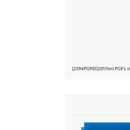
PG מאז
2017
PGPID
2594
הצגת פרטי מסמך