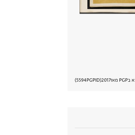
PG מאז
2017
PGPID
5594
הצגת פרטי מסמך