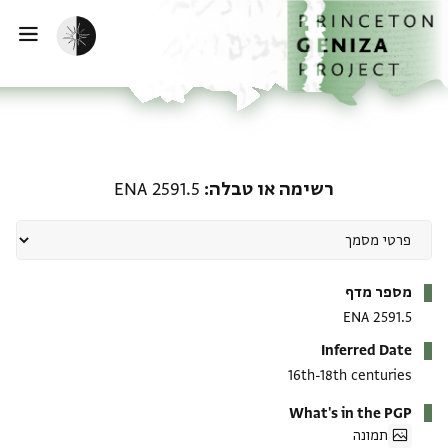
ף הבית
ילוג לתוכן
הפעלת מצב כהה
פתי
רשימה או טבלה: ENA 2591.5
רשימה או טבלה
ENA 2591.5
מטא-דאטא
מספר מדף
ENA 2591.5
Inferred Date
16th-18th centuries
What's in the PGP
תמונה