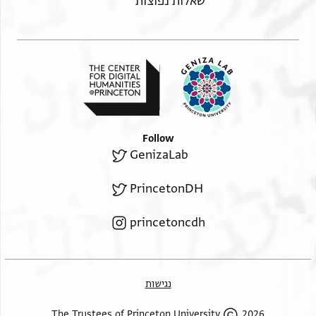
שאלות נפוצות
Follow
GenizaLab
PrincetonDH
princetoncdh
נגישות
2026 The Trustees of Princeton University