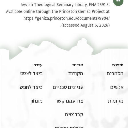
ENA 2591.5 2
הגדל וסובב
Jewish Theological Seminary Library, ENA 2591.5.
Available online through the Princeton Geniza Project at
https://geniza.princeton.edu/documents/9904/
תנאי היתר שימוש בתצלום
(accessed August 6, 2026).
חיפוש
אודות
עזרה
מסמכים
מקורות
כיצד לצטט
אנשים
עניינים טכניים
כיצד לחפש
מקומות
צרו עמנו קשר
מונחון
קרדיטים