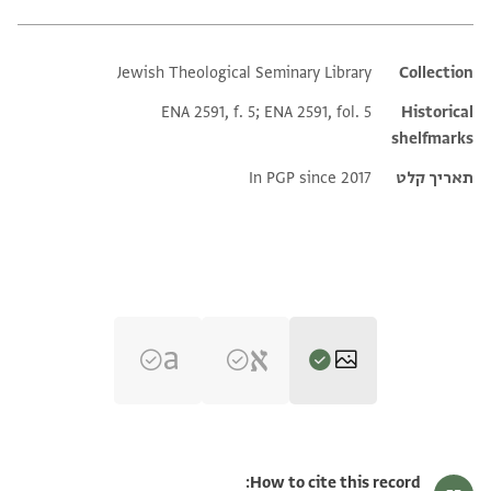
Jewish Theological Seminary Library
Additional metadata
Collection
ENA 2591, f. 5; ENA 2591, fol. 5
Historical
shelfmarks
תאריך קלט
In PGP since 2017
ENA 2591.5 1
הגדל וסובב
How to cite this record: