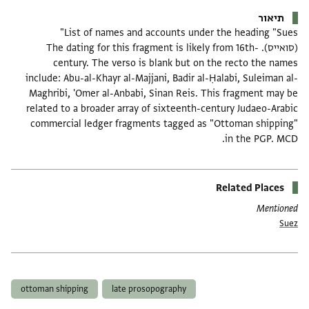
תיאור
List of names and accounts under the heading "Sues"
(סואייס). The dating for this fragment is likely from 16th-
century. The verso is blank but on the recto the names
include: Abu-al-Khayr al-Majjani, Badir al-Ḥalabi, Suleiman al-
Maghribi, 'Omer al-Anbabi, Sinan Reis. This fragment may be
related to a broader array of sixteenth-century Judaeo-Arabic
commercial ledger fragments tagged as "Ottoman shipping"
in the PGP. MCD.
Related Places
Mentioned
Suez
תגים
ottoman shipping
late prosopography