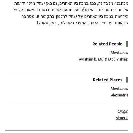
מכתבנו. מלבד זה, כמו במכתביו האחרים, גם כאן יצחק מוסר ידיעות
על מחירי הסחורות באלמַרִיַّה ועל תנועת אניות נכנסות ויוצאות. על פי
הידיעות במכתביו האחרים של יצחק לחלפון בתקופה זו, מסתבר
שבאותה עת ישב הסוחר המצרי באנדלוס, באליֻסאנה.1
Related People
Mentioned
(Abū Yiṣḥaq) Avraham b. Muʿṭī
Related Places
Mentioned
Alexandria
Origin
Almeria