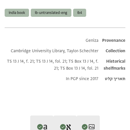
תגים
india book
ib-untranslated-eng
ib4
Additional metadata
Geniza
Provenance
Cambridge University Library, Taylor-Schechter
Collection
TS 13 J 14, f. 21; TS 13 J 14, fol. 21; TS Box 13 J 14, f.
Historical
21; TS Box 13 J 14, fol. 21
shelfmarks
תאריך קלט
In PGP since 2017