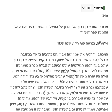
תיאור
מכתב מאת אבן ברוך אל חלפון על התשלום האחרון בעד יהודה הלוי
המכתב, והחליף את שמו ושם אביו (הם כתובים כראוי בכתובת
שבע"ב). כמו שאר מכתביו של יצחק המכתב קצר וענייני. אבן ברוך
שילם בעד חלפון תשלומים שונים ובעקבות קבלת מכתב ממנו נתן
מממונו לפלוני אבן בקטאל סֻלַיְמַן עשרים מִ̇תְקַאל בשם חסדאי אחד,
ואלה היו יתרת מאה המִ̇תְקַאל שהגיעו מתִלִמְסַאן בשביל יהודה הלוי,
כפי שנכתב לראשונה בתעודה ח30. פרטים אלה מצביעים על כך
שמכתבנו נכתב זמן קצר לאחר כתיבת תעודה ח32. יצחק כתב לחלפון
ידיעות שלמד מאנשי תִלִמְסַאן שהגיעו לאלמַרִיַّה, ובהן תכניות הנסיעה
של יוסף בן עזרא ואברהם בן מֻעְטִי, מקורביו של חלפון. נידונו גם
פעולות בקשר להזמנת ספר 'הערוך', שעותק ממנו נמצא בסַבְּתַה, צפון
אפריקה, ועניין זה נידון גם בתעודה ח38, שמבחינה זו ממשיכה את