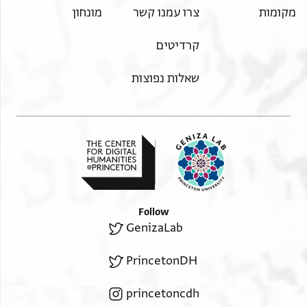
מקומות
צרו עמנו קשר
מונחון
קרדיטים
שאלות נפוצות
Follow
GenizaLab
PrincetonDH
princetoncdh