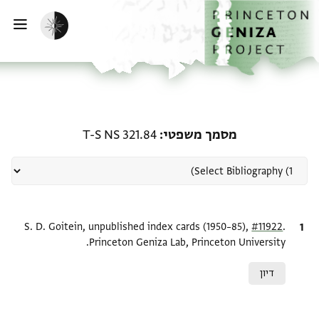
ף הבית
ילוג לתוכן
הפעלת מצב כהה
פתי
רשומה קשורה ל-מסמך משפטי: S 321.84
מסמך משפטי
T-S NS 321.84
.
ציטוט
#11922
S. D. Goitein, unpublished index cards (1950–85),
Princeton Geniza Lab, Princeton University.
Relation to document
דיון