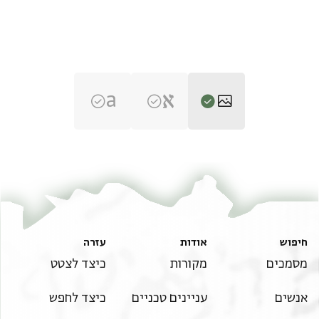
T-S NS 321.84 1r
הגדל וסובב
T-S NS 321.84 1v
הגדל וסובב
תנאי היתר שימוש בתצלום
חיפוש
אודות
עזרה
מסמכים
מקורות
כיצד לצטט
אנשים
עניינים טכניים
כיצד לחפש