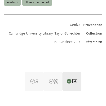
nisaburi
illness: recovered
Additional metadata
Geniza
Provenance
Cambridge University Library, Taylor-Schechter
Collection
תאריך קלט
In PGP since 2017
T-S NS 320.11 1r
הגדל וסובב