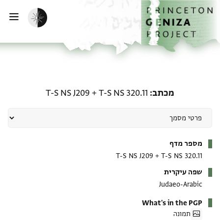
ף הבית
ילוג לתוכן
הפעלת מצב כהה
פתי
מכתב: T-S NS 320.11 + T-S NS J209
מכתב
T-S NS 320.11
+
T-S NS J209
מטא-דאטא
מספר מדף
T-S NS J209
+
T-S NS 320.11
שפה עיקרית
Judaeo-Arabic
What's in the PGP
תמונה