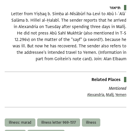
תיאור
Letter from Yiṣḥaq b. Simḥa al-Nīsābūrī ha-Levi to Abū l-ʿAlāʾ
Salāma b. Hillel al-Ḥalabī. The sender reports that he arrived
in Alexandria on Tuesday after spending three days in Malīj.
He did not press Abū Sahl Mukhtār (also mentioned in T-S
12.296v) on the matter of the "sayf" (a sword?). because he
was ill. But now he has recovered. The sender also refers to
the addressee's intended travel to Yemen. (Information in
part from Goitein's note card). Join: Alan Elbaum
Related Places
Mentioned
Alexandria
,
Malīj
,
Yemen
תגים
illness: marad
illness letter 969-1517
illness