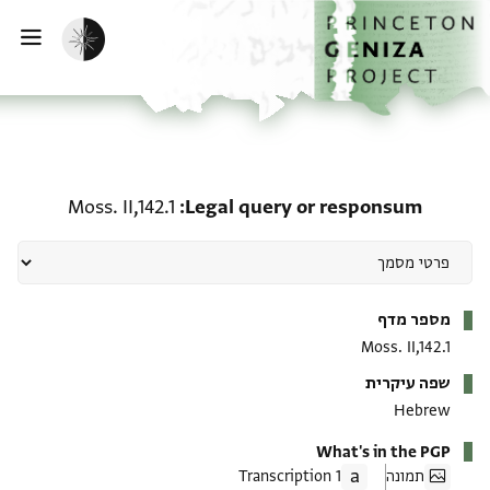
ף הבית
ילוג לתוכן
הפעלת מצב כהה
פתי
responsum: Moss. II,142.1
Moss. II,142.1
Legal query or responsum
מטא-דאטא
מספר מדף
Moss. II,142.1
שפה עיקרית
Hebrew
What's in the PGP
תמונה
1 Transcription