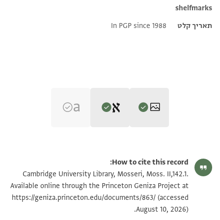
shelfmarks
תאריך קלט
In PGP since 1988
Editor: גיל, משה
Moss. II,142.1 1r
הגדל וסובב
משה גיל,
(634–1099) ארץ-ישראל בתקופה המוסלמית הראשונהv‎
(in
How to cite this record:
Hebrew) (Tel Aviv University, 1983), vol. 2.
Moss. II,142.1 1v
הגדל וסובב
Cambridge University Library, Mosseri, Moss. II,142.1.
....
Available online through the Princeton Geniza Project at
במקומו גם מ[
https://geniza.princeton.edu/documents/863/
(accessed
תנאי היתר שימוש בתצלום
רבינו נטרואי ב[
August 10, 2026).