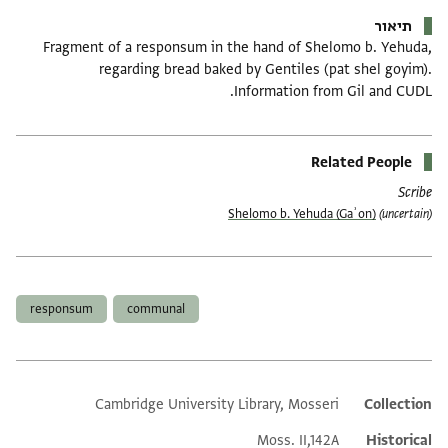
תיאור
Fragment of a responsum in the hand of Shelomo b. Yehuda,
regarding bread baked by Gentiles (pat shel goyim).
Information from Gil and CUDL.
Related People
Scribe
Shelomo b. Yehuda (Gaʾon)
(uncertain)
תגים
responsum
communal
Cambridge University Library, Mosseri
Additional metadata
Collection
Moss. II,142A
Historical