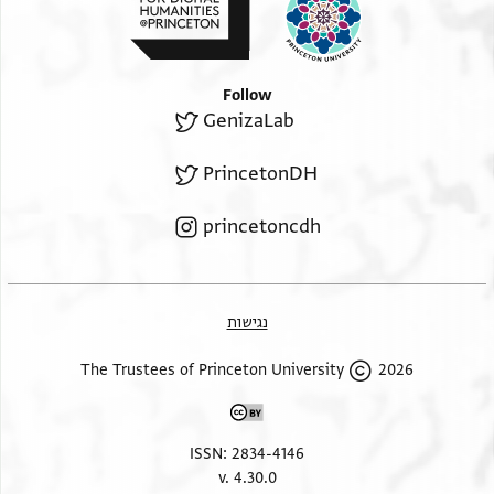
וגיורת ושפחה משלחי[ן
לוי ואי משה //אשה// מצרית כב[
אשר מדקדקין אחריו אינן ל[
Follow
מצרים ארבע[י]ם מיני גויים [
GenizaLab
האופים אשר בדאר פרגה [
חלות הנה ברמלה בשוק [
PrincetonDH
]לב עונות בזמן הזה [
princetoncdh
] ולוא יכשר [
....
נגישות
2026 The Trustees of Princeton University
ISSN: 2834-4146
v. 4.30.0