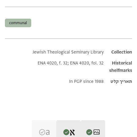
תגים
communal
Jewish Theological Seminary Library
Additional metadata
Collection
ENA 4020, f. 32; ENA 4020, fol. 32
Historical
shelfmarks
תאריך קלט
In PGP since 1988