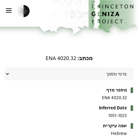
ף הבית
ילוג לתוכן
הפעלת מצב כהה
פתי
מכתב: ENA 4020.32
מכתב
ENA 4020.32
מטא-דאטא
מספר מדף
ENA 4020.32
Inferred Date
1025–1051
שפה עיקרית
Hebrew