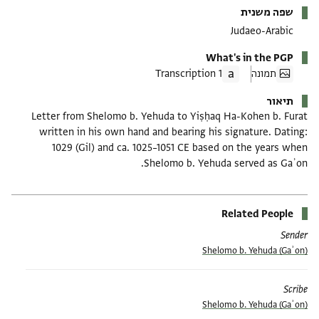
שפה משנית
Judaeo-Arabic
What's in the PGP
תמונה
1 Transcription
תיאור
Letter from Shelomo b. Yehuda to Yiṣḥaq Ha-Kohen b. Furat
written in his own hand and bearing his signature. Dating:
1029 (Gil) and ca. 1025–1051 CE based on the years when
Shelomo b. Yehuda served as Gaʾon.
Related People
Sender
Shelomo b. Yehuda (Gaʾon)
Scribe
Shelomo b. Yehuda (Gaʾon)