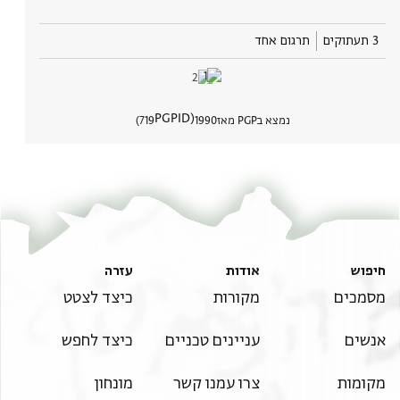
3 תעתוקים
תרגום אחד
PGPID
נמצא בPGP מאז
1990
719
הצגת פר
חיפוש
אודות
עזרה
מסמכים
מקורות
כיצד לצטט
אנשים
עניינים טכניים
כיצד לחפש
מקומות
צרו עמנו קשר
מונחון