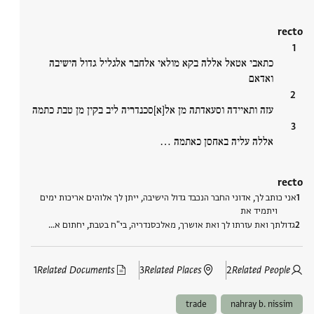
recto
כתאבי אטאל אללה בקא מולאי אלחבר אלגליל גדול הישיבה
ואדאם
עזה ותאיידה וסעאדתה מן אל[א]סכנדריה ליב בקין מן טבת כתמה
אללה עליה באחסן כאתמה ‮…
recto
אני כותב לך, אדוני החבר הנכבד גדול הישיבה, ייתן לך אלוהים אריכות ימים
ויתמיד את
גדולתך ואת עזרתו לך ואת אושרך, מאלכסנדריה, בי"ח בטבת, יחתום א‮…
1
Related Documents
3
Related Places
2
Related People
trade
nahray b. nissim