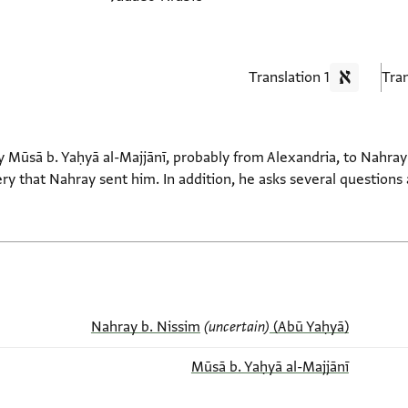
1 Translation
ūsā b. Yaḥyā al-Majjānī, probably from Alexandria, to Nahray 
very that Nahray sent him. In addition, he asks several question
(uncertain)
(Abū Yaḥyā) Nahray b. Nissim
Mūsā b. Yaḥyā al-Majjānī