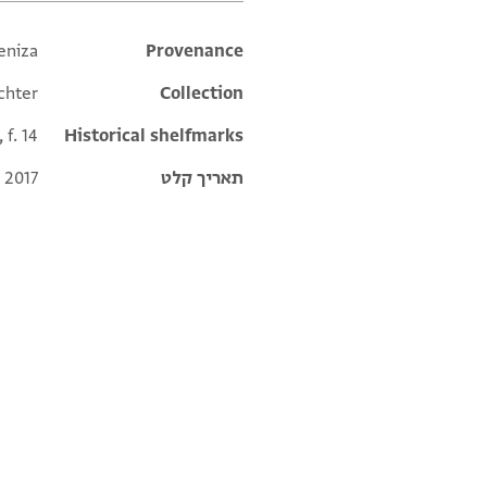
eniza
Additional metadata
Provenance
chter
Collection
 f. 14
Historical shelfmarks
תאריך קלט
 2017