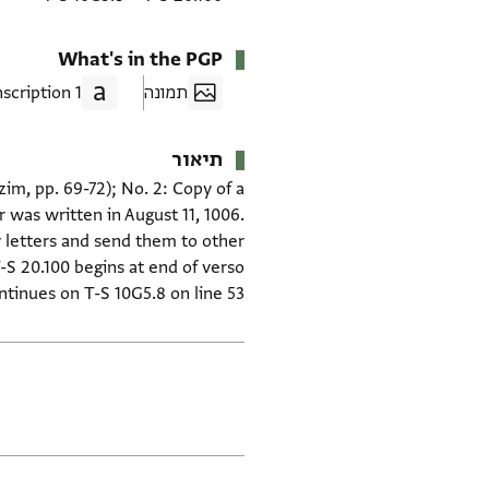
What's in the PGP
תמונה
1 Transcription
תיאור
im, pp. 69-72); No. 2: Copy of a
 was written in August 11, 1006.
 letters and send them to other
-S 20.100 begins at end of verso
ntinues on T-S 10G5.8 on line 53.
תגים