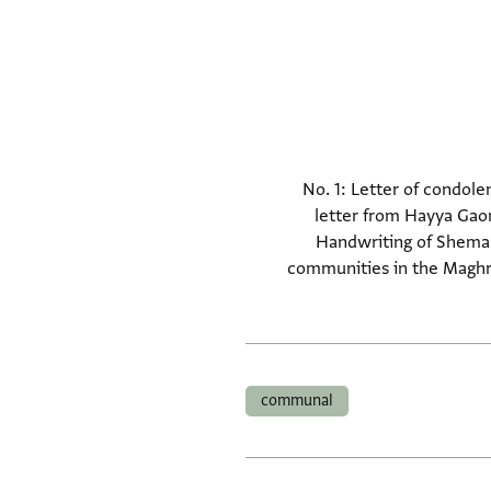
No. 1: Letter of condole
letter from Hayya Gaon
Handwriting of Shemar
communities in the Maghreb
communal