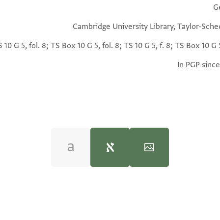
G
Cambridge University Library, Taylor-Sche
 10 G 5, fol. 8; TS Box 10 G 5, fol. 8; TS 10 G 5, f. 8; TS Box 10 G 5
In PGP since
(in Hebrew) (Tel Aviv Univ