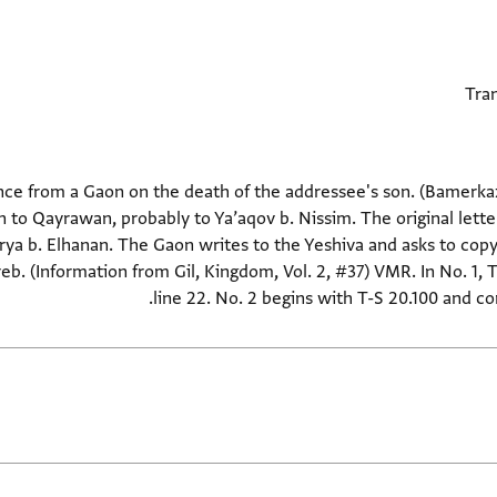
nce from a Gaon on the death of the addressee's son. (Bamerkaz
 to Qayrawan, probably to Ya’aqov b. Nissim. The original letter
ya b. Elhanan. The Gaon writes to the Yeshiva and asks to copy
. (Information from Gil, Kingdom, Vol. 2, #37) VMR. In No. 1, T
line 22. No. 2 begins with T-S 20.100 and co