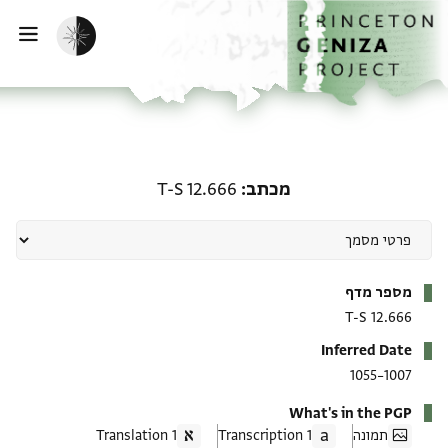
ף הבית
ילוג לתוכן
הפעלת מצב כהה
פתי
מכתב: T-S 12.666
מכתב
T-S 12.666
מטא-דאטא
מספר מדף
T-S 12.666
Inferred Date
1007–1055
What's in the PGP
תמונה
1 Transcription
1 Translation