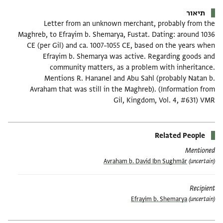
תיאור
Letter from an unknown merchant, probably from the
Maghreb, to Efrayim b. Shemarya, Fustat. Dating: around 1036
CE (per Gil) and ca. 1007–1055 CE, based on the years when
Efrayim b. Shemarya was active. Regarding goods and
community matters, as a problem with inheritance.
Mentions R. Hananel and Abu Sahl (probably Natan b.
Avraham that was still in the Maghreb). (Information from
Gil, Kingdom, Vol. 4, #631) VMR
Related People
Mentioned
Avraham b. David Ibn Sughmār
(uncertain)
Recipient
Efrayim b. Shemarya
(uncertain)