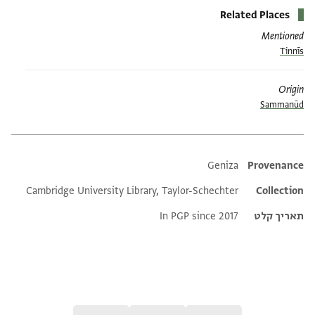
Related Places
Mentioned
Tinnīs
Origin
Sammanūd
Additional metadata
Geniza
Provenance
Cambridge University Library, Taylor-Schechter
Collection
תאריך קלט
In PGP since 2017