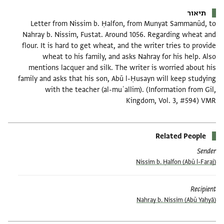
תיאור
Letter from Nissim b. Ḥalfon, from Munyat Sammanūd, to
Nahray b. Nissim, Fustat. Around 1056. Regarding wheat and
flour. It is hard to get wheat, and the writer tries to provide
wheat to his family, and asks Nahray for his help. Also
mentions lacquer and silk. The writer is worried about his
family and asks that his son, Abū l-Ḥusayn will keep studying
with the teacher (al-muʿallim). (Information from Gil,
Kingdom, Vol. 3, #594) VMR
Related People
Sender
(Abū l-Faraj) Nissim b. Ḥalfon
Recipient
(Abū Yaḥyā) Nahray b. Nissim