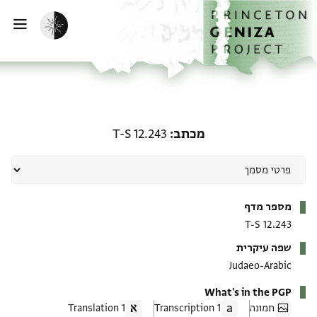
ף הבית
ילוג לתוכן
הפעלת מצב כהה
פתי
מכתב: T-S 12.243
מכתב
T-S 12.243
מטא-דאטא
מספר מדף
T-S 12.243
שפה עיקרית
Judaeo-Arabic
What's in the PGP
תמונה
1 Transcription
1 Translation