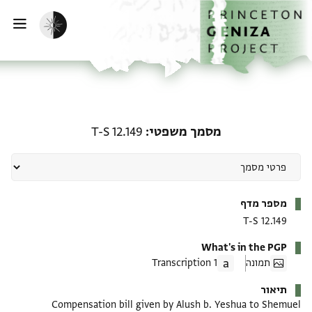
ף הבית
ילוג לתוכן
הפעלת מצב כהה
פתי
מסמך משפטי: T-S 12.149
מסמך משפטי
T-S 12.149
מטא-דאטא
מספר מדף
T-S 12.149
What's in the PGP
תמונה
1 Transcription
תיאור
Compensation bill given by Alush b. Yeshua to Shemuel