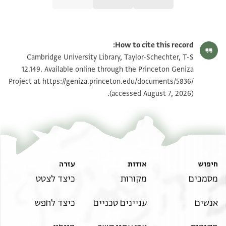
Editor: גיל, משה
T-S 12.149 1r
הגדל וסובב
משה גיל,
במלכות ישמעאל בתקופת הגאונים‎
(in Hebrew) (Tel Aviv
How to cite this record:
University, 1997), vol. 2.
T-S 12.149 1v
הגדל וסובב
Cambridge University Library, Taylor-Schechter, T-S
Recto
12.149. Available online through the Princeton Geniza
[ ערכא]ות גויי הארץ [
Project at
https://geniza.princeton.edu/documents/5836/
תנאי היתר שימוש בתצלום
]
(accessed August 7, 2026).
שטר פיצוי זה [
]
שקר וכזב ואין עושין מהם דין כל עיקר א[
כחרס]
הנשבר שאין בו ממש וכל מודעין ותנאין ומו[דעי
חיפוש
אודות
עזרה
]
מסמכים
מקורות
כיצד לצטט
שמסרתי [ועתיד אני למסור על שטר פיצוי זה בטילין
ומבוטלין עד] סוף כל מודע[ין ]
אנשים
עניינים טכניים
כיצד לחפש
[ ] עתידין למסור על