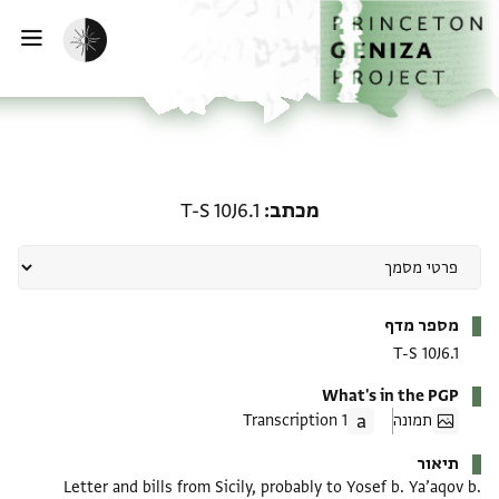
ף הבית
ילוג לתוכן
הפעלת מצב כהה
פתי
מכתב: T-S 10J6.1
מכתב
T-S 10J6.1
מטא-דאטא
מספר מדף
T-S 10J6.1
What's in the PGP
תמונה
1 Transcription
תיאור
Letter and bills from Sicily, probably to Yosef b. Ya’aqov b.