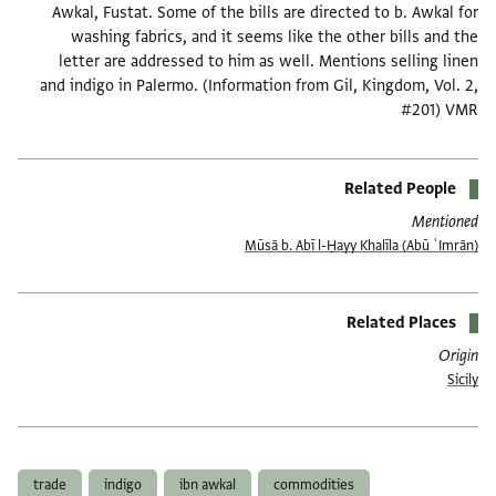
Awkal, Fustat. Some of the bills are directed to b. Awkal for
washing fabrics, and it seems like the other bills and the
letter are addressed to him as well. Mentions selling linen
and indigo in Palermo. (Information from Gil, Kingdom, Vol. 2,
#201) VMR
Related People
Mentioned
(Abū ʿImrān) Mūsā b. Abī l-Ḥayy Khalīla
Related Places
Origin
Sicily
תגים
trade
indigo
ibn awkal
commodities