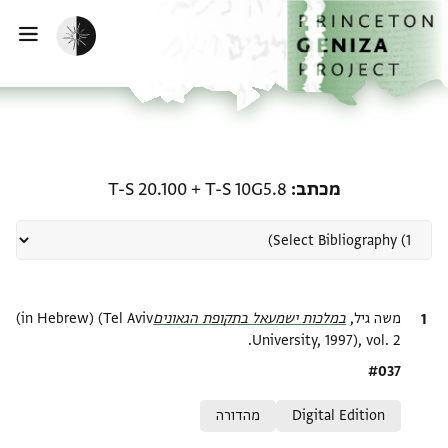
ף הבית
ילוג לתוכן
הפעלת מצב כהה
פתי
רשומה קשורה ל-מכתב: T-S 10G5.8 + T-S 20.100
מכתב
T-S 10G5.8
+
T-S 20.100
ציטוט
משה גיל,
במלכות ישמעאל בתקופת הגאונים‎
(in Hebrew) (Tel Aviv
University, 1997), vol. 2.
Location in source
#037
Relation to document
Digital Edition
מהדורה