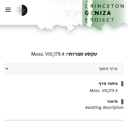
דף הבית
דילוג לתוכן
הפעלת מצב כהה
פתי
טקסט ספרותי: Moss. VIII,179.4
טקסט ספרותי
Moss. VIII,179.4
מטא-דאטא
מספר מדף
Moss. VIII,179.4
תיאור
Awaiting description