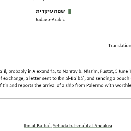
שפה עיקרית
Judaeo-Arabic
aʿīl, probably in Alexandria, to Nahray b. Nissim, Fustat, 5 June 
f exchange, a letter sent to Ibn al-Baʿbāʿ, and sending a pouch 
of tin and reports the arrival of a ship from Palermo with worthl
Ibn al-Baʿbāʿ
,
Yehūda b. Ismāʿīl al-Andalusī