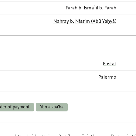
Faraḥ b. Ismaʿīl b. Faraḥ
(Abū Yaḥyā) Nahray b. Nissim
Fustat
Palermo
rder of payment
ibn al-ba'ba'