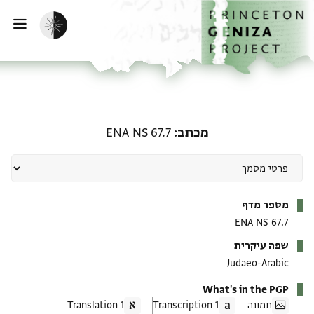
ף הבית
ילוג לתוכן
הפעלת מצב כהה
פתי
מכתב: ENA NS 67.7
מכתב
ENA NS 67.7
מטא-דאטא
מספר מדף
ENA NS 67.7
שפה עיקרית
Judaeo-Arabic
What's in the PGP
תמונה
1 Transcription
1 Translation