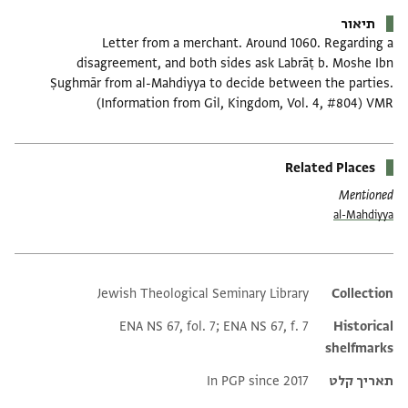
תיאור
Letter from a merchant. Around 1060. Regarding a
disagreement, and both sides ask Labrāṭ b. Moshe Ibn
Ṣughmār from al-Mahdiyya to decide between the parties.
(Information from Gil, Kingdom, Vol. 4, #804) VMR
Related Places
Mentioned
al-Mahdiyya
Jewish Theological Seminary Library
Additional metadata
Collection
ENA NS 67, fol. 7; ENA NS 67, f. 7
Historical
shelfmarks
תאריך קלט
In PGP since 2017