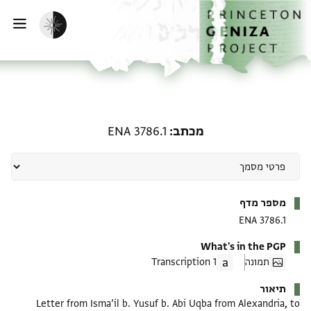
ף הבית
ילוג לתוכן
הפעלת מצב כהה
פתי
מכתב: ENA 3786.1
מכתב
ENA 3786.1
מטא-דאטא
מספר מדף
ENA 3786.1
What's in the PGP
תמונה
1 Transcription
תיאור
Letter from Isma’il b. Yusuf b. Abi Uqba from Alexandria, to