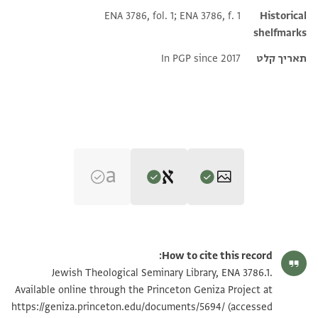
ENA 3786, fol. 1; ENA 3786, f. 1
Historical
shelfmarks
תאריך קלט
In PGP since 2017
Editor: גיל, משה
ENA 3786.1 1
הגדל וסובב
משה גיל,
במלכות ישמעאל בתקופת הגאונים‎
(in Hebrew) (Tel Aviv
How to cite this record:
University, 1997), vol. 2.
ENA 3786.1 2
הגדל וסובב
Jewish Theological Seminary Library, ENA 3786.1.
Verso, upside down
Recto
Available online through the Princeton Geniza Project at
קראת עלי כאצה [נפסך אלשריפה אפצ'ל אלסלאם....]
אטאל אללה בקא סידי אלסעיד ואדאם סלאמתה וכאן לה
https://geniza.princeton.edu/documents/5694/
(accessed
תנאי היתר שימוש בתצלום
באפצ'ל אלסלאם ועלי [.... ואבו]