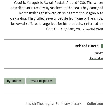
Yusuf b. Ya’aqub b. Awkal, Fustat. Around 1030. The writer
describes an attack by Byzantines in the sea. They damaged
merchandises that were on ships from the Maghreb to
Alexandria. They killed several people from one of the ships.
Ibn Awkal suffered a large lost for his products. (Information
from Gil, Kingdom, Vol. 2, #216) VMR
Related Places
Origin
Alexandria
תגים
byzantines
byzantine pirates
Jewish Theological Seminary Library
Additional metadata
Collection