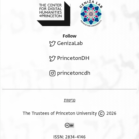
אלאחד ובעד דלך יום אלסבת [ ] וצל [
יום [ ]קה מע אלנגאב פגאז עלי סבת מא אסל מן
אללה נט'ירה [
סבת [ ]ה ולא יוקפני ולא יוקפך עלי מציבה אסון והו
Follow
ידכר לך [
GenizaLab
אן באקת ח' מראכב פיהא אבו אלדהב והו ידכר לך מרכב
כאדים
PrincetonDH
בן זירי אלדי יקולה אבו אלדהב [ ] מתל[
ול[ ]ה וקלת מצ'את ט' אעדאל [ ] האדה
princetoncdh
אלאחרף
מא כאן אעצ'ם [ ] אלאחואל [ ]
אלדי כאן
נגישות
לכאצתי פי קר/א/בה [אלחמ]יקה ה' אעדאל [
ג' [ ] סאלם פי מרכב אלבחורי [
2026 The Trustees of Princeton University
אק]לעו
ואן קטע אלבחר [ ] בוצולה ואן כאן צאעת פיה
ISSN: 2834-4146