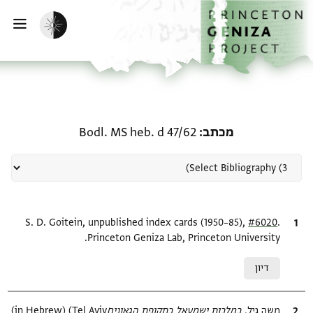
ף הבית
ילוג לתוכן
הפעלת מצב כהה
פתי
רשומה קשורה ל-מכתב: Bodl. MS heb. d 47/62
מכתב
Bodl. MS heb. d 47/62
.
ציטוט
#6020
S. D. Goitein, unpublished index cards (1950–85),
Princeton Geniza Lab, Princeton University.
Relation to document
דיון
ציטוט
משה גיל,
במלכות ישמעאל בתקופת הגאונים‎
(in Hebrew) (Tel Aviv