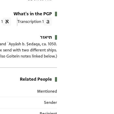
What's in the PGP
1 Translation
1 Transcription
תיאור
 and ʿAyyāsh b. Ṣedaqa, ca. 1050.
ax send with two different ships.
also Goitein notes linked below.)
Related People
Mentioned
Sender
Recipient