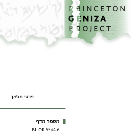
דף הבית
דילוג לתוכן
מ
פרטי מסמך
מספר מדף
מטא-דאטא
BL OR 5544.6