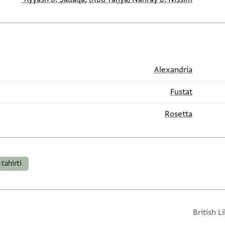
Alexandria
Fustat
Rosetta
-tahirti
British L