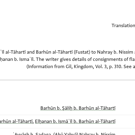
īl al-Tāhartī and Barhūn al-Tāhartī (Fustat) to Nahray b. Nissim
lḥanan b. Ismaʿīl. The writer gives details of consignments of fl
(Information from Gil, Kingdom, Vol. 3, p. 310. See 
Barhūn b. Ṣāliḥ b. Barhūn al-Tāhartī
arhūn al-Tāhartī
,
Elḥanan b. Ismāʿīl b. Barhūn al-Tāhartī
ʿAyyāsh b. Ṣadaqa
,
(Abū Yaḥyā) Nahray b. Nissim