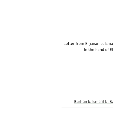
Letter from Elḥanan b. Ismaʿ
In the hand of E
Barhūn b. Ismāʿīl b. B