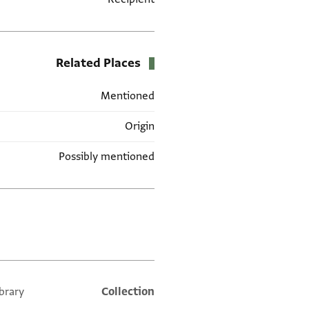
Related Places
Mentioned
Origin
Possibly mentioned
תגים
ibrary
Additional metadata
Collection