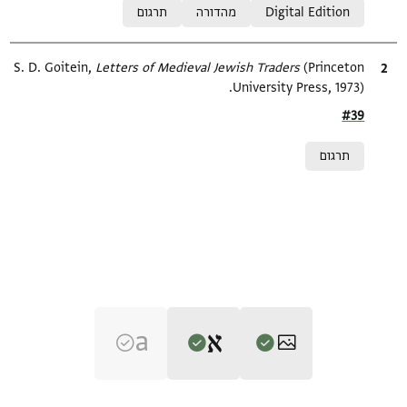
Digital Edition
מהדורה
תרגום
ציטוט
(Princeton
Letters of Medieval Jewish Traders
S. D. Goitein,
University Press, 1973).
Location in source
#39
Relation to document
תרגום