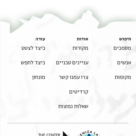
Editors: Goitein, S. D.; Friedman, Mordechai Akiva
T-S 12.320 1v
הגדל וסובב
S. D. Goitein and Mordechai Akiva Friedman,
India Book 3: Abraham
Ben Yijū, India Trader and Manufacturer: Cairo Geniza Documents‎
T-S 12.320 1r
(in Hebrew) (Ben-Zvi Institute, 2010).
Verso
תנאי היתר שימוש בתצלום
חיפוש
אודות
עזרה
מסמכים
מקורות
כיצד לצטט
ראה :
T-S 12.320
סנה אתסא תאמנא ללמחזור חסירין ומעוברת ראש
השנה
אנשים
עניינים טכניים
כיצד לחפש
אלבג צום גדליה יום אל ארבעה כיפור אלארבעה סוכה
מקומות
צרו עמנו קשר
מונחון
אלב
שמיני עצרת אלכאתנין ⟦תשרי אלב שמיני עצרת אלב
קרדיטים
מחרשון⟧
גד כסליו אלה אל חנוכה פי כה מנה יום אל אחד טבת
שאלות נפוצות
אלגמעה אלצום פי
עשרה מנה אלאחד שבט אלסבת אדר ראשון אל אב
אדר שיני גד אלצום