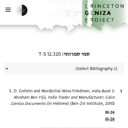
ף הבית
ילוג לתוכן
הפעלת מצב כהה
פתי
רשומה קשורה ל-סמי ספרותי:  12.320
סמי ספרותי
T-S 12.320
ציטוט
India Book 3:
S. D. Goitein and Mordechai Akiva Friedman,
Abraham Ben Yijū, India Trader and Manufacturer: Cairo
Geniza Documents‎
(in Hebrew) (Ben-Zvi Institute, 2010).
Location in source
III-26
III-26
Relation to document