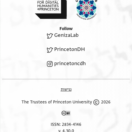
פי יג אלג (!) ניסן אלה פסח אלה אייר אלוז סיון אלאחד
עצרת אלגמעה מנה
תמוז אלגד אלצום אלו אב אלארבעה אלצום אלה אלול
הו
Follow
GenizaLab
PrincetonDH
princetoncdh
נגישות
2026 The Trustees of Princeton University
ISSN: 2834-4146
v. 4.30.0