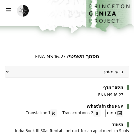
ף הבית
ילוג לתוכן
הפעלת מצב כהה
פתי
מסמך משפטי: ENA NS 16.27
מסמך משפטי
ENA NS 16.27
מטא-דאטא
מספר מדף
ENA NS 16.27
What's in the PGP
תמונה
2 Transcriptions
1 Translation
תיאור
India Book III,30a: Rental contract for an apartment in Sicily