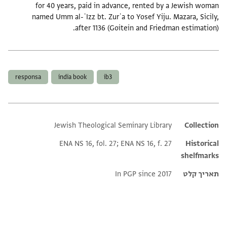
for 40 years, paid in advance, rented by a Jewish woman
named Umm al-ʿIzz bt. Zurʿa to Yosef Yiju. Mazara, Sicily,
after 1136 (Goitein and Friedman estimation).
תגים
responsa
india book
ib3
Jewish Theological Seminary Library
Additional metadata
Collection
ENA NS 16, fol. 27; ENA NS 16, f. 27
Historical
shelfmarks
תאריך קלט
In PGP since 2017