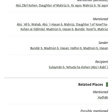
Mentioned (deceased)
Abū Zikrī Kohen
,
Daughter of Maḥrūz b. Yaʿaqov
,
Maḥrūz b. Yaʿaqov
Mentioned
Abū ʿAlī b. Wahab
,
Abū ʾl-Ḥasan b. Maḥrūz
,
Daughter 1 of Yosef ha-
Kohen al-Sijilmāsī
,
Maḍmūn b. Ḥasan b. Bundār
,
Yosef b. Maḥrūz
Sender
Bundār b. Maḍmūn b. Ḥasan
,
Ḥalfon b. Maḍmūn b. Ḥasan
Recipient
(Abū l-Rabīʿ) Sulaymān b. Yehuda ha-Kohen
Related Places
Mentioned
ʿAydhāb
Possibly mentioned