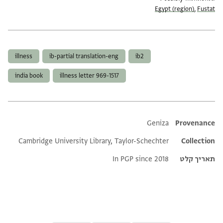
Egypt (region)
,
Fustat
תגים
illness
ib-partial translation-eng
ib2
india book
illness letter 969-1517
Additional metadata
Geniza
Provenance
Cambridge University Library, Taylor-Schechter
Collection
תאריך קלט
In PGP since 2018