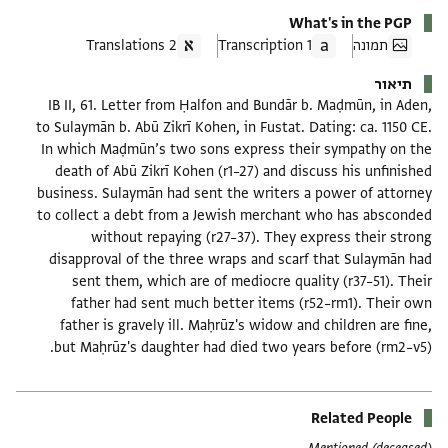
What's in the PGP
תמונה
1 Transcription
2 Translations
תיאור
IB II, 61. Letter from Ḥalfon and Bundār b. Maḍmūn, in Aden,
to Sulaymān b. Abū Zikrī Kohen, in Fustat. Dating: ca. 1150 CE.
In which Maḍmūn’s two sons express their sympathy on the
death of Abū Zikrī Kohen (r1–27) and discuss his unfinished
business. Sulaymān had sent the writers a power of attorney
to collect a debt from a Jewish merchant who has absconded
without repaying (r27–37). They express their strong
disapproval of the three wraps and scarf that Sulaymān had
sent them, which are of mediocre quality (r37–51). Their
father had sent much better items (r52–rm1). Their own
father is gravely ill. Maḥrūz's widow and children are fine,
but Maḥrūz's daughter had died two years before (rm2–v5).
Related People