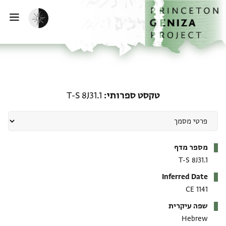
ף הבית
ילוג לתוכן
הפעלת מצב כהה
פתי
טקסט ספרותי: T-S 8J31.1
טקסט ספרותי
T-S 8J31.1
מטא-דאטא
מספר מדף
T-S 8J31.1
Inferred Date
1141 CE
שפה עיקרית
Hebrew