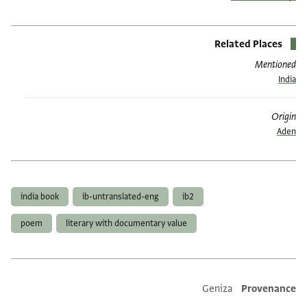
Related Places
Mentioned
India
Origin
Aden
תגים
india book
ib-untranslated-eng
ib2
poem
literary with documentary value
Additional metadata
Geniza
Provenance