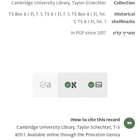
Cambridge University Library, Taylor-Schechter
Collection
TS Box 8 J 31, f. 1; TS 8 J 31, f. 1; TS Box 8 J 31, fol.
Historical
1; TS 8 J 31, fol. 1
shelfmarks
תאריך קלט
In PGP since 2017
Editors: Goitein, S. D.; Friedman, Mordechai Akiva
T-S 8J31.1 1r
הגדל וסובב
S. D. Goitein and Mordechai Akiva Friedman,
India Book 2:
How to cite this record:
Madmun, nagid of Yemen, and the India trade: Cairo Geniza
T-S 8J31.1 1v
הגדל וסובב
Cambridge University Library, Taylor-Schechter, T-S
1
לך אדוני יחידתי בגופי זה מנשפת
documents‎
(in Hebrew) (Ben-Zvi Institute, 2010).
8J31.1. Available online through the Princeton Geniza
משכתני אהבתך בסנבוטין וטטפת
T-S 8J31.1 2r
הגדל וסובב