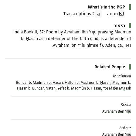
What's in the PGP
תמונה
2 Transcriptions
תיאור
India Book II, 37: Poem by Avraham Ibn Yiju praising Madmun
b. Ḥasan as a defender of the faith (and as a defender of
Avraham Ibn Yiju himself). Aden, ca. 1141.
Related People
Mentioned
Bundār b. Maḍmūn b. Ḥasan
,
Ḥalfon b. Maḍmūn b. Ḥasan
,
Maḍmūn b.
Ḥasan b. Bundār
,
Natan
,
Yefet b. Maḍmūn b. Ḥasan
,
Yosef Ibn Migash
Scribe
Avraham Ben Yijū
Author
Avraham Ben Yijū