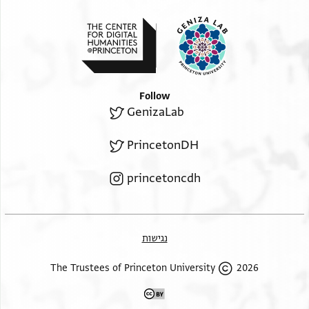
אחרי יאושך לעומתו מתיצבת
שבח שדי אשר צוה להסגילך משובבת
ראש הקהלות נין יפת רוחי לך מרחפת
ונשמתי מעופפת ודעתי בך נטרפת
Follow
GenizaLab
PrincetonDH
princetoncdh
נגישות
2026 The Trustees of Princeton University