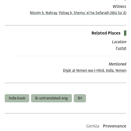
Witness
,
Yiṣḥaq b. Shemuʾel ha-Sefaradi
(Abū Saʿd) Nissim b. Nahray
Related Places
Location
Fustat
Mentioned
Diyār al-Yemen wa-l-Hind
,
India
,
Yemen
תגים
india book
ib-untranslated-eng
ib1
Additional metadata
Geniza
Provenance