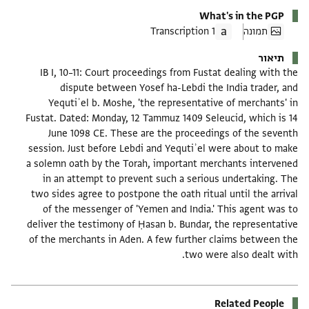
What's in the PGP
תמונה
1 Transcription
תיאור
IB I, 10–11: Court proceedings from Fustat dealing with the
dispute between Yosef ha-Lebdi the India trader, and
Yequtiʾel b. Moshe, 'the representative of merchants' in
Fustat. Dated: Monday, 12 Tammuz 1409 Seleucid, which is 14
June 1098 CE. These are the proceedings of the seventh
session. Just before Lebdi and Yequtiʾel were about to make
a solemn oath by the Torah, important merchants intervened
in an attempt to prevent such a serious undertaking. The
two sides agree to postpone the oath ritual until the arrival
of the messenger of 'Yemen and India.' This agent was to
deliver the testimony of Ḥasan b. Bundar, the representative
of the merchants in Aden. A few further claims between the
two were also dealt with.
Related People