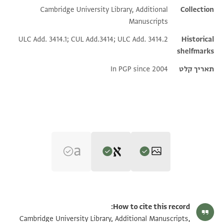
Cambridge University Library, Additional
Collection
Manuscripts
ULC Add. 3414.1; CUL Add.3414; ULC Add. 3414.2
Historical
shelfmarks
תאריך קלט
In PGP since 2004
Editors: Goitein, S. D.; Friedman, Mordechai Akiva
CUL Add.3414.1 1r
הגדל וסובב
S. D. Goitein and Mordechai Akiva Friedman,
India Book 1: Joseph
How to cite this record:
Lebdi prominent india trader: Cairo Genizah documents‎
(in
CUL Add.3414.1 1v
הגדל וסובב
Cambridge University Library, Additional Manuscripts,