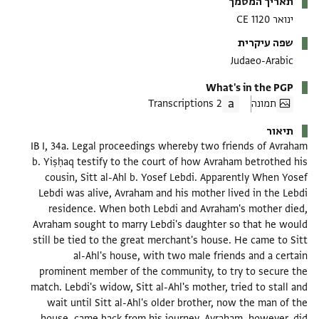
תאריך המסמך
ינואר 1120 CE
שפה עיקרית
Judaeo-Arabic
What's in the PGP
תמונה
2 Transcriptions
תיאור
IB I, 34a. Legal proceedings whereby two friends of Avraham
b. Yiṣḥaq testify to the court of how Avraham betrothed his
cousin, Sitt al-Ahl b. Yosef Lebdi. Apparently When Yosef
Lebdi was alive, Avraham and his mother lived in the Lebdi
residence. When both Lebdi and Avraham's mother died,
Avraham sought to marry Lebdi's daughter so that he would
still be tied to the great merchant's house. He came to Sitt
al-Ahl's house, with two male friends and a certain
prominent member of the community, to try to secure the
match. Lebdi's widow, Sitt al-Ahl's mother, tried to stall and
wait until Sitt al-Ahl's older brother, now the man of the
house, came back from his journey. Avraham, however, did