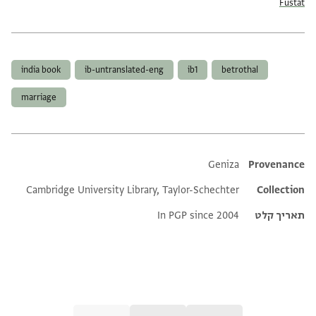
Fustat
תגים
india book
ib-untranslated-eng
ib1
betrothal
marriage
Additional metadata
Geniza
Provenance
Cambridge University Library, Taylor-Schechter
Collection
תאריך קלט
In PGP since 2004