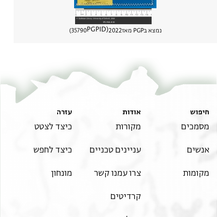
PGPID
נמצא בPGP מאז
2022
35790
הצגת פר
חיפוש
אודות
עזרה
מסמכים
מקורות
כיצד לצטט
אנשים
עניינים טכניים
כיצד לחפש
מקומות
צרו עמנו קשר
מונחון
קרדיטים