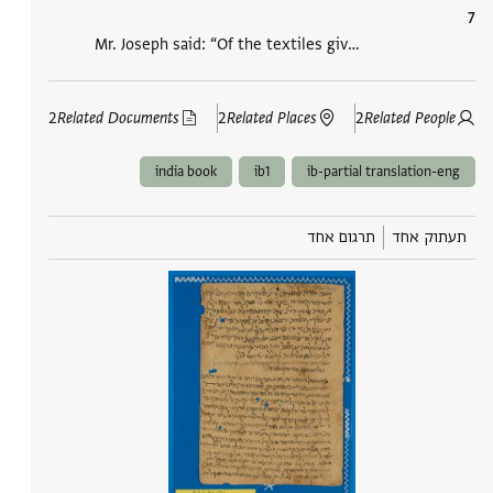
Mr. Joseph said: “Of the textiles giv‮…
2
Related Documents
2
Related Places
2
Related People
india book
ib1
ib-partial translation-eng
תעתוק אחד
תרגום אחד