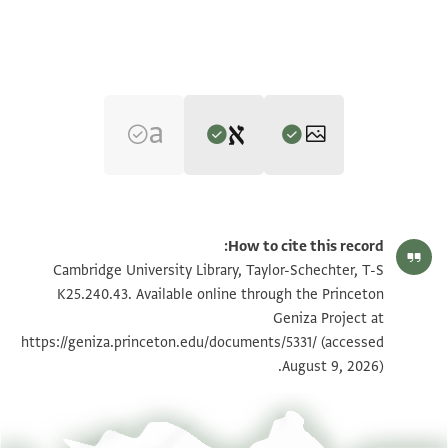
Editor: Cohen, Mark R.
T-S K25.240.43 1r
הגדל וסובב
Mark R. Cohen's digital edition.
How to cite this record:
Recto
T-S K25.240.43 1v
Cambridge University Library, Taylor-Schechter, T-S
ב
K25.240.43. Available online through the Princeton
אלשיך אלחזן אבו אלמגד שצ`
Geniza Project at
תנאי היתר שימוש בתצלום
יוצל לרסול אלחבר ר' יחזקאל שצ`
https://geniza.princeton.edu/documents/5331/
(accessed
ראה :
T-S K25.240.43
August 9, 2026).
תלתה עשרה דרהמא מצאפא למא
אכרגהא עלי אלכתב ושלום