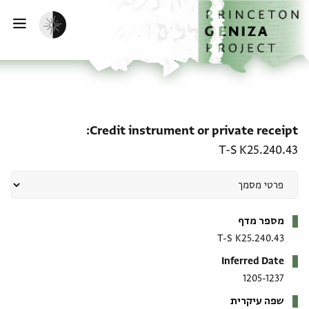
ף הבית
ילוג לתוכן
הפעלת מצב כהה
פתי
e receipt: T-S K25.240.43
Credit instrument or private receipt
T-S K25.240.43
מטא-דאטא
מספר מדף
T-S K25.240.43
Inferred Date
1205-1237
שפה עיקרית