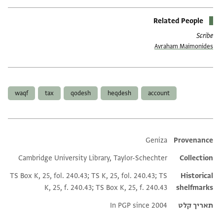
Related People
Scribe
Avraham Maimonides
תגים
waqf
tax
qodesh
heqdesh
account
Additional metadata
Geniza
Provenance
Cambridge University Library, Taylor-Schechter
Collection
TS Box K, 25, fol. 240.43; TS K, 25, fol. 240.43; TS
Historical
K, 25, f. 240.43; TS Box K, 25, f. 240.43
shelfmarks
תאריך קלט
In PGP since 2004