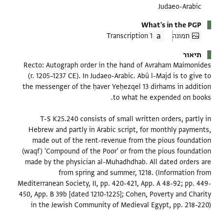
Judaeo-Arabic
What's in the PGP
תמונה
1 Transcription
תיאור
Recto: Autograph order in the hand of Avraham Maimonides
(r. 1205–1237 CE). In Judaeo-Arabic. Abū l-Majd is to give to
the messenger of the ḥaver Yeḥezqel 13 dirhams in addition
T-S K25.240 consists of small written orders, partly in
Hebrew and partly in Arabic script, for monthly payments,
made out of the rent-revenue from the pious foundation
(waqf) 'Compound of the Poor' or from the pious foundation
made by the physician al-Muhadhdhab. All dated orders are
from spring and summer, 1218. (Information from
Mediterranean Society, II, pp. 420-421, App. A 48-92; pp. 449-
450, App. B 39b [dated 1210-1225]; Cohen, Poverty and Charity
in the Jewish Community of Medieval Egypt, pp. 218-220)