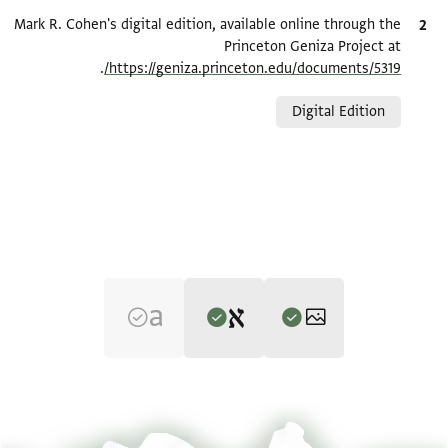
ציטוט
Mark R. Cohen's digital edition, available online through the
Princeton Geniza Project at
.
https://geniza.princeton.edu/documents/5319/
Relation to document
Digital Edition
Editor: Cohen, Mark R.
T-S K25.240.24 1r
הגדל וסובב
Mark R. Cohen's digital edition.
Recto