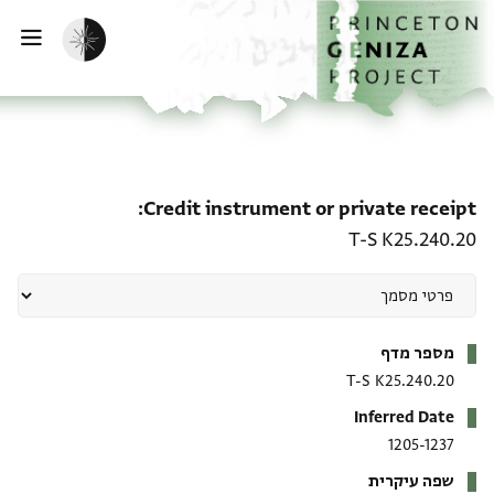
ף הבית
ילוג לתוכן
הפעלת מצב כהה
פתי
e receipt: T-S K25.240.20
Credit instrument or private receipt
T-S K25.240.20
מטא-דאטא
מספר מדף
T-S K25.240.20
Inferred Date
1205-1237
שפה עיקרית