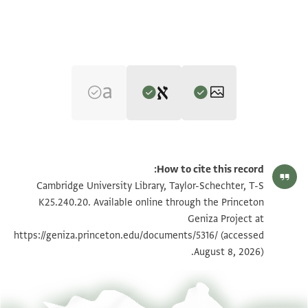
Editor: Cohen, Mark R.
T-S K25.240.20 1r
הגדל וסובב
Mark R. Cohen's digital edition.
How to cite this record:
ב
T-S K25.240.20 1v
הגדל וסובב
Cambridge University Library, Taylor-Schechter, T-S
אלשיך אלחזן אלגליל שצ'
K25.240.20. Available online through the Princeton
Geniza Project at
ידפע לקריב אלרב אלטליטלי
תנאי היתר שימוש בתצלום
https://geniza.princeton.edu/documents/5316/
(accessed
כמסה דרהם שבת שלח לך
August 8, 2026).
ושלום