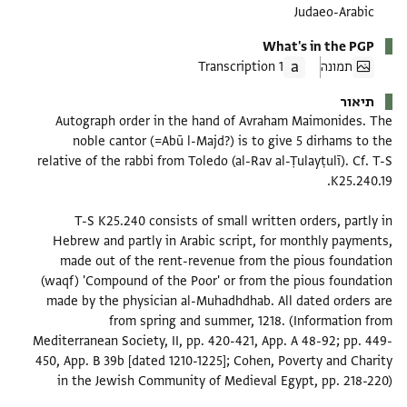
Judaeo-Arabic
What's in the PGP
תמונה
1 Transcription
תיאור
Autograph order in the hand of Avraham Maimonides. The
noble cantor (=Abū l-Majd?) is to give 5 dirhams to the
relative of the rabbi from Toledo (al-Rav al-Ṭulayṭulī). Cf. T-S
T-S K25.240 consists of small written orders, partly in
Hebrew and partly in Arabic script, for monthly payments,
made out of the rent-revenue from the pious foundation
(waqf) 'Compound of the Poor' or from the pious foundation
made by the physician al-Muhadhdhab. All dated orders are
from spring and summer, 1218. (Information from
Mediterranean Society, II, pp. 420-421, App. A 48-92; pp. 449-
450, App. B 39b [dated 1210-1225]; Cohen, Poverty and Charity
in the Jewish Community of Medieval Egypt, pp. 218-220)