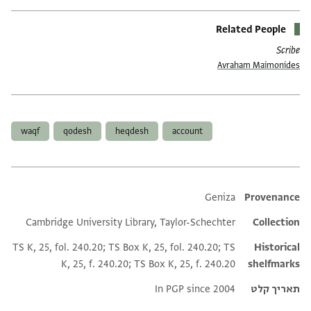
Related People
Scribe
Avraham Maimonides
תגים
waqf
qodesh
heqdesh
account
Additional metadata
Geniza
Provenance
Cambridge University Library, Taylor-Schechter
Collection
TS K, 25, fol. 240.20; TS Box K, 25, fol. 240.20; TS
Historical
K, 25, f. 240.20; TS Box K, 25, f. 240.20
shelfmarks
תאריך קלט
In PGP since 2004