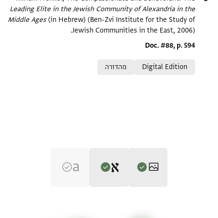
Leading Elite in the Jewish Community of Alexandria in the
Middle Ages‎
(in Hebrew) (Ben-Zvi Institute for the Study of
Jewish Communities in the East, 2006).
Location in source
Doc. #88, p. 594
Relation to document
Digital Edition
מהדורה
Editor: Frenkel, Miriam
T-S Ar.39.126 1r
הגדל וסובב