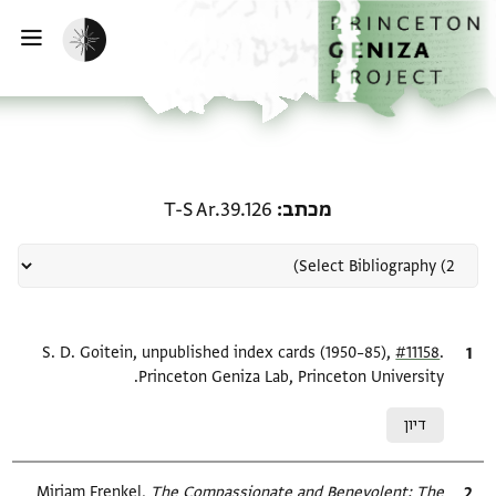
ף הבית
ילוג לתוכן
הפעלת מצב כהה
פתי
רשומה קשורה ל-מכתב: T-S Ar.39.126
מכתב
T-S Ar.39.126
.
ציטוט
#11158
S. D. Goitein, unpublished index cards (1950–85),
Princeton Geniza Lab, Princeton University.
Relation to document
דיון
ציטוט
The Compassionate and Benevolent: The
Miriam Frenkel,