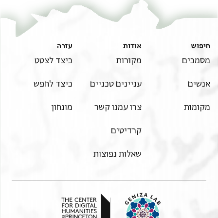
Miriam Frenkel,
The Compassionate and Benevolent: The Leading
Elite in the Jewish Community of Alexandria in the Middle Ages‎
T-S Ar.39.126 1v
הגדל וסובב
Verso
(in Hebrew) (Ben-Zvi Institute for the Study of Jewish
Communities in the East, 2006).
תנאי היתר שימוש בתצלום
חיפוש
אודות
עזרה
حضرة مولاي الشيخ الاجل ابو الفضل ثابت(؟) بن هبة
מסמכים
מקורות
כיצד לצטט
اللة
ראש הקהילות זכר צדיק לברכה
אנשים
עניינים טכניים
כיצד לחפש
اطال اللة بقاها وادام تاييدها وعلاها
מקומות
צרו עמנו קשר
מונחון
مملوكها يقبل يدها
مسافر بن وهب بن فنحاس
קרדיטים
. . . . . . ها
שאלות נפוצות