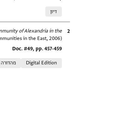
Relation to document
דיון
ציטוט
munity of Alexandria in the
munities in the East, 2006).
Location in source
Doc. #49, pp. 457-459
Relation to document
Digital Edition
מהדורה