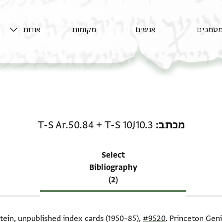
סמכים
אנשים
מקומות
אודות
רשומה קשורה ל-מכתב: T-S 10J10.3 + T-S Ar.50.84
מכתב
T-S 10J10.3
+
T-S Ar.50.84
Select
Bibliography
(2)
itein, unpublished index cards (1950–85),
#9520
. Princeton Geni