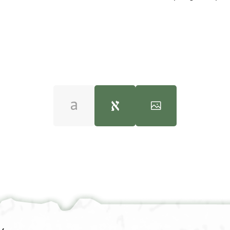
JRL B 5881 1 / 1 leaf, recto
100%