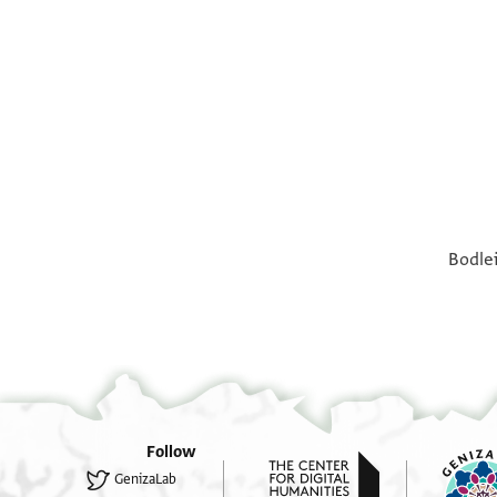
°
°
Bodlei
Follow
GenizaLab