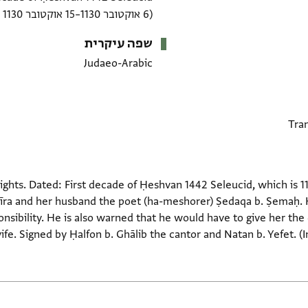
(6 אוקטובר 1130–15 אוקטובר 1130 CE)
שפה עיקרית
Judaeo-Arabic
ghts. Dated: First decade of Ḥeshvan 1442 Seleucid, which is 11
ra and her husband the poet (ha-meshorer) Ṣedaqa b. Ṣemaḥ. H
nsibility. He is also warned that he would have to give her th
fe. Signed by Ḥalfon b. Ghālib the cantor and Natan b. Yefet. (