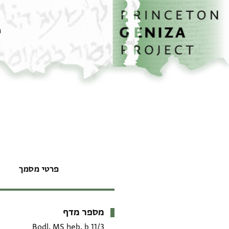
דף הבית
דילוג לתוכן
מ
פרטי מסמך
מספר מדף
מטא-דאטא
Bodl. MS heb. b 11/3