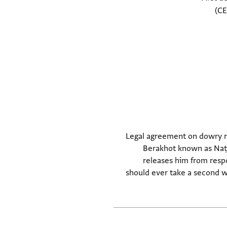
Legal agreement on dowry ri
Berakhot known as Naṭī
releases him from respo
should ever take a second wi