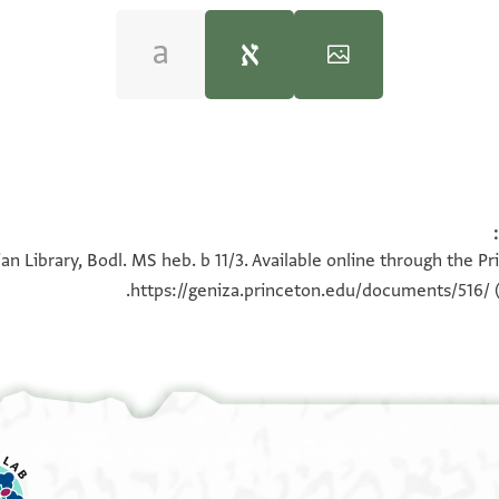
Mordecha
א
100%
100%
 >נטירא<
an Library, Bodl. MS heb. b 11/3. Available online through the P
א
https://geniza.princeton.edu/documents/516/
(
ו
מר
ת עליה בה
ונחאס