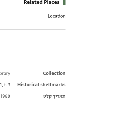
Related Places
Location
תגים
brary
Additional metadata
Collection
, f. 3
Historical shelfmarks
תאריך קלט
 1988