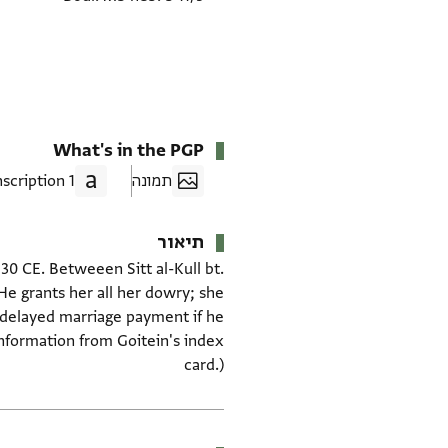
What's in the PGP
תמונה
1 Transcription
תיאור
30 CE. Betweeen Sitt al-Kull bt.
e grants her all her dowry; she
e delayed marriage payment if he
Information from Goitein's index
card.)