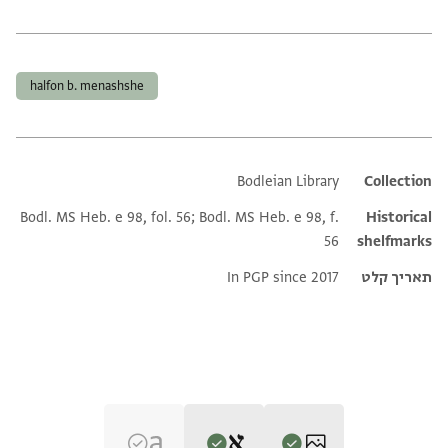
תגים
halfon b. menashshe
Bodleian Library
Additional metadata
Collection
Bodl. MS Heb. e 98, fol. 56; Bodl. MS Heb. e 98, f.
Historical
56
shelfmarks
תאריך קלט
In PGP since 2017