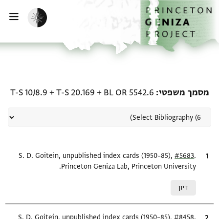
ף הבית
ילוג לתוכן
הפעלת מצב כהה
פתי
רשומה קשורה ל-מסמך משפטי: 2.6 + T-S 20.169 + T-S 10J8.9
מסמך משפטי
BL OR 5542.6
+
T-S 20.169
+
T-S 10J8.9
.
ציטוט
#5683
S. D. Goitein, unpublished index cards (1950–85),
Princeton Geniza Lab, Princeton University.
Relation to document
דיון
.
ציטוט
#8458
S. D. Goitein, unpublished index cards (1950–85),