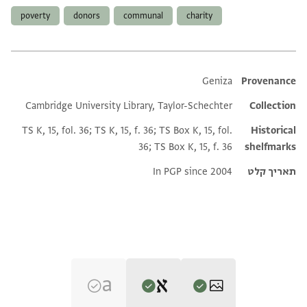
poverty
donors
communal
charity
Additional metadata
Geniza
Provenance
Cambridge University Library, Taylor-Schechter
Collection
TS K, 15, fol. 36; TS K, 15, f. 36; TS Box K, 15, fol.
Historical
36; TS Box K, 15, f. 36
shelfmarks
תאריך קלט
In PGP since 2004