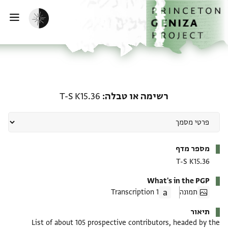
ף הבית
ילוג לתוכן
הפעלת מצב כהה
פתי
רשימה או טבלה: T-S K15.36
רשימה או טבלה
T-S K15.36
מטא-דאטא
מספר מדף
T-S K15.36
What's in the PGP
תמונה
1 Transcription
תיאור
List of about 105 prospective contributors, headed by the